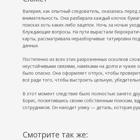
Валерия, как опытный следователь, оказалась перед 
внимательность. Она разбирала каждый клочок бумаг
поисках хоть каких-либо зацепок. Ночь за ночью уход
блуждающие вопросы. На пути вырастали бюрократиче
карты, рассматривала неразборчивые татуировки по
данных.
Постепенно из всех этих разрозненных осколков сло
неустойчивыми связями, намёками на долги и чужие о
было опасно. Она оформляет отпуск, чтобы провери
всё ради того, чтобы выстроить цельную, убедительн
В этот момент следствие было полностью занято друг
Борис, посвятившись своим собственным поискам, вдр
сотрудников. Он находит улику — деталь, которая ру
Смотрите так же: