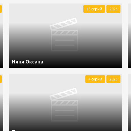
18 серий
2025
Няня Оксана
4 серии
2025