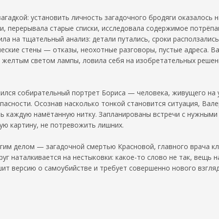
загадкой: установить личность загадочного бродяги оказалось
и, перерывала старые списки, исследовала содержимое потрёпа
ила на тщательный анализ: детали путались, сроки расползались
ские стены — отказы, неохотные разговоры, пустые адреса. Ва
д желтым светом лампы, ловила себя на изобретательных решен
жился собирательный портрет Бориса — человека, живущего на 
пасности. Осознав насколько тонкой становится ситуация, Вал
ть каждую намётанную нитку. Запланированы встречи с нужными
ую картину, не потревожить лишних.
им делом — загадочной смертью Красновой, главного врача кли
уг наталкивается на нестыковки: какое-то слово не так, вещь н
шит версию о самоубийстве и требует совершенно нового взгляд