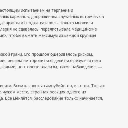
 настоящим испытанием на терпение и
нных карманов, допрашивала случайных встречных в
, а архивы и сводки, казалось, только множили
лерия не сдавалась: перелистывала медицинские
иях, чтобы выжать максимум из каждой крупицы
узкой грани. Его прошлое ощеривалось риском,
ерия решила не торопиться: делиться результатами
 людьми, повторные анализы, тихое наблюдение, —
ники. Всем казалось: самоубийство, и точка. Только
а чужом месте, странная реакция одного из
а. Всё меняется: расследование только начинается.