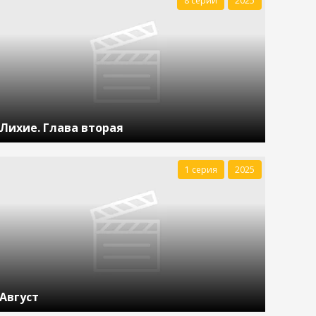
8 серий
2025
Лихие. Глава вторая
1 серия
2025
Август