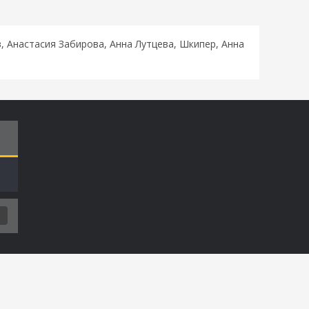
, Анастасия Забирова, Анна Лутцева, Шкипер, Анна
Т