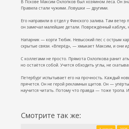
В Пскове Максим Охлопков был хозяином леса. Он зна
Правила стали чужими. Ловушки — другими.
Его направили в отдел у Финского залива. Там ветер 
он замечал малейшие детали. Повреждённый каблук, н
Напарник — корги Тюбик. Невысокий пес с острым хар
скрытые связи. «Вперёд», — хмыкает Максим, и они ид
С коллегами не просто. Прямота Охлопкова ранит атм
но остаётся собой. Учится обходить углы, не скатыва
Петербург испытывает его на прочность. Каждый нов
прячется. Он не герой рекламных щитов. Он — упёрты
научится читать. Потому что правда — тоже тропа. И
Смотрите так же: