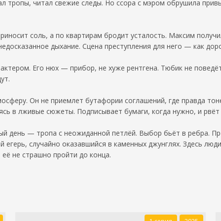
л тропы, читал свежие следы. Но ссора с мэром обрушила привы
приносит соль, а по квартирам бродит усталость. Максим получ
едосказанное дыхание. Сцена преступления для него — как доро
актером. Его нюх — прибор, не хуже рентгена. Тюбик не поведёт
ут.
осферу. Он не приемлет бутафории соглашений, где правда тоне
ясь в лживые сюжеты. Подписывает бумаги, когда нужно, и рвёт 
ый день — тропа с неожиданной петлёй. Выбор бьёт в ребра. Пр
й егерь, случайно оказавшийся в каменных джунглях. Здесь люди
 её не страшно пройти до конца.