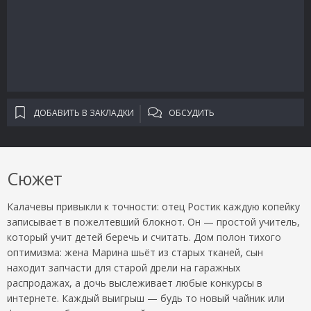
ДОБАВИТЬ В ЗАКЛАДКИ
ОБСУДИТЬ
Сюжет
Калачевы привыкли к точности: отец Ростик каждую копейку
записывает в пожелтевший блокнот. Он — простой учитель,
который учит детей беречь и считать. Дом полон тихого
оптимизма: жена Марина шьёт из старых тканей, сын
находит запчасти для старой дрели на гаражных
распродажах, а дочь выслеживает любые конкурсы в
интернете. Каждый выигрыш — будь то новый чайник или