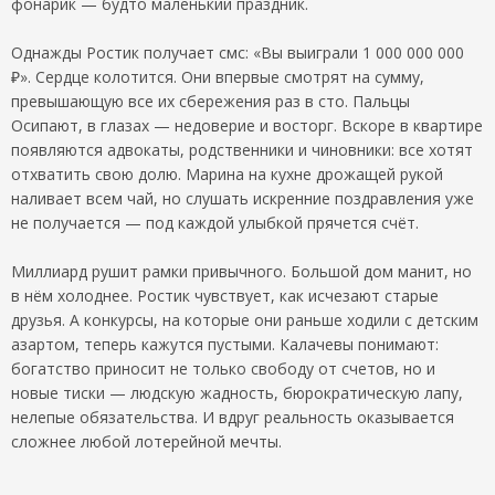
фонарик — будто маленький праздник.
Однажды Ростик получает смс: «Вы выиграли 1 000 000 000
₽». Сердце колотится. Они впервые смотрят на сумму,
превышающую все их сбережения раз в сто. Пальцы
Осипают, в глазах — недоверие и восторг. Вскоре в квартире
появляются адвокаты, родственники и чиновники: все хотят
отхватить свою долю. Марина на кухне дрожащей рукой
наливает всем чай, но слушать искренние поздравления уже
не получается — под каждой улыбкой прячется счёт.
Миллиард рушит рамки привычного. Большой дом манит, но
в нём холоднее. Ростик чувствует, как исчезают старые
друзья. А конкурсы, на которые они раньше ходили с детским
азартом, теперь кажутся пустыми. Калачевы понимают:
богатство приносит не только свободу от счетов, но и
новые тиски — людскую жадность, бюрократическую лапу,
нелепые обязательства. И вдруг реальность оказывается
сложнее любой лотерейной мечты.