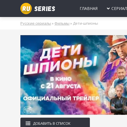
ГЛАВНАЯ
СЕРИА
МИНИ-СЕРИА
Б
Русские сериалы
»
Фильмы
» Дети-шпионы
2025
2024
2023
2022
2021
2020
ПРО ЛЮБОВЬ
Б
МОЛОДЕЖНЫ
В
РОССИЯ
УКРАИНА
БЕЛАРУСЬ
СССР
НОВОГОДНИЕ
Д
ПРО ВРАЧЕЙ
Д
ПРО ДЕРЕВН
ПРО ШПИОНО
ЛЮБОВНЫЕ И
ДОБАВИТЬ В СПИСОК