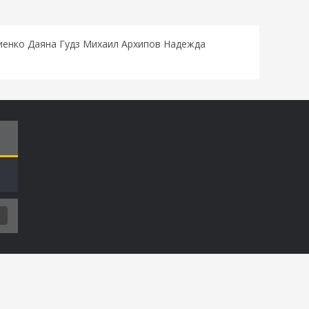
енко Даяна Гудз Михаил Архипов Надежда
Т