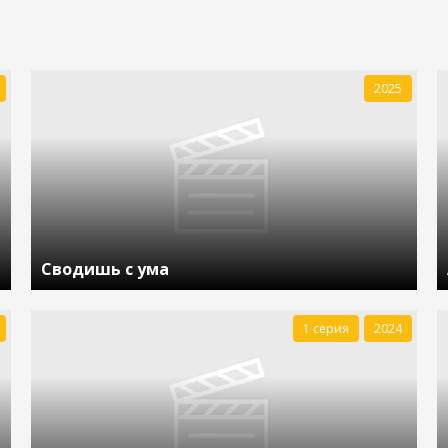
2025
Сводишь с ума
1 серия
2024