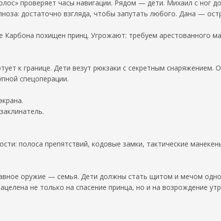
олос» проверяет часы навигации. Рядом — дети. Михаил с ног д
ноза: достаточно взгляда, чтобы запутать любого. Дана — остр
ве Карбона похищен принц. Угрожают: требуем арестованного ма
тует к границе. Дети везут рюкзаки с секретным снаряжением. 
упной спецоперации.
экрана.
 заклинатель.
вости: полоса препятствий, кодовые замки, тактические манекен
главное оружие — семья. Дети должны стать щитом и мечом одно
нацелена не только на спасение принца, но и на возрождение ут