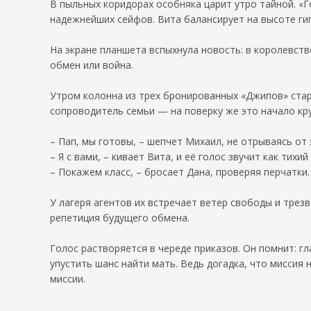
В пыльных коридорах особняка царит утро тайной. «Г
надежнейших сейфов. Вита балансирует на высоте гип
На экране планшета вспыхнула новость: в королевст
обмен или война.
Утром колонна из трех бронированных «Джипов» стар
сопроводитель семьи — на поверку же это начало кр
– Пап, мы готовы, – шепчет Михаил, не отрываясь от 
– Я с вами, – кивает Вита, и её голос звучит как тихий
– Покажем класс, – бросает Дана, проверяя перчатки.
У лагеря агентов их встречает ветер свободы и трез
репетиция будущего обмена.
Голос растворяется в череде приказов. Он помнит: 
упустить шанс найти мать. Ведь догадка, что миссия 
миссии.