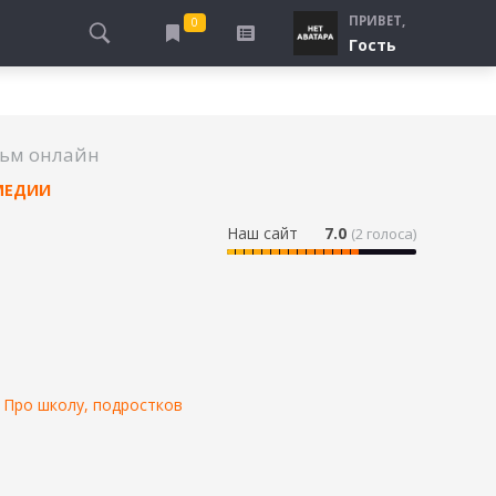
ПРИВЕТ,
0
Гость
АЛЫ
ПРО ПОГРАНИЧНИКОВ
СМОТРЮ
ТЮРЬМА, ЗОНА
БУДУ СМОТРЕТЬ
льм онлайн
СПЕЦСЛУЖБЫ
УЖЕ СМОТРЕЛ
МЕДИИ
ДЕСАНТНИКИ, ВДВ
ПРО ШКОЛУ, ПОДРОСТКОВ
Наш сайт
7.0
(
2
голоса)
ПРО БОГАТЫХ И БЕДНЫХ
ПРО СИРОТ
ЛЕЙ
ПРО СПОРТ
/
Про школу, подростков