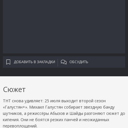
ДОБАВИТЬ В ЗАКЛАДКИ
ОБСУДИТЬ
Сюжет
ТНТ снова удивляет: 25 июля выходит второй сезон
«Галустян+». Михаил Галустян собирает звездную банду
шутников, а режиссёры Абызов и Шайды разгоняют сюжет до
кипения. Они не боятся резких панчей и неожиданных
перевоплощений.