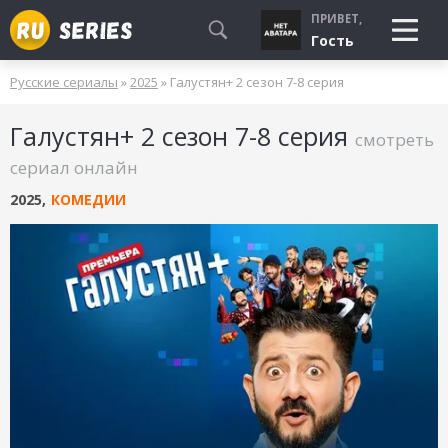
ПРИВЕТ,
Гость
Русские сериалы
»
2025
» Галустян+ 2 сезон 7-8 серия
СМОТРЮ
Галустян+ 2 сезон 7-8 серия
БУДУ СМОТРЕТЬ
смотреть
УЖЕ СМОТРЕЛ
сериал онлайн
2025
,
КОМЕДИИ