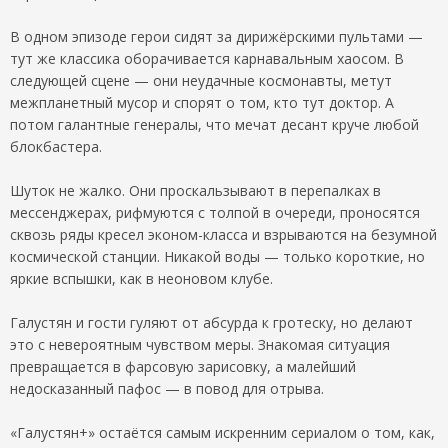
В одном эпизоде герои сидят за дирижёрскими пультами —
тут же классика оборачивается карнавальным хаосом. В
следующей сцене — они неудачные космонавты, метут
межпланетный мусор и спорят о том, кто тут доктор. А
потом галантные генералы, что мечат десант круче любой
блокбастера.
Шуток не жалко. Они проскальзывают в перепалках в
мессенджерах, рифмуются с толпой в очереди, проносятся
сквозь ряды кресел эконом-класса и взрываются на безумной
космической станции. Никакой воды — только короткие, но
яркие вспышки, как в неоновом клубе.
Галустян и гости гуляют от абсурда к гротеску, но делают
это с невероятным чувством меры. Знакомая ситуация
превращается в фарсовую зарисовку, а малейший
недосказанный пафос — в повод для отрыва.
«Галустян+» остаётся самым искренним сериалом о том, как,