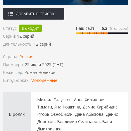
ДОБАВИТЬ В СПИСОК
Статус:
Выходит
Наш сайт
6.2
(
6
голосов)
Серий:
12 серий
Длительность:
12 серий
Страна:
Россия
Премьера:
25 июля 2025 (ТНТ)
Режиссёр:
Роман Новиков
В подборках:
Молодежные
Михаил Галустян, Анна Хилькевич,
Тимати, Яна Кошкина, Демис Карибидис,
В ролях:
Игорь Ознобихин, Дана Абызова, Денис
Дорохов, Владимир Селиванов, Ваня
Дмитриенко