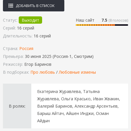
ДОБАВИТЬ В СПИСОК
Статус:
Выходит
Наш сайт
7.5
(
8
голосов)
Серий:
16 серий
Длительность:
16 серий
Страна:
Россия
Премьера:
30 июня 2025 (Россия-1, Смотрим)
Режиссёр:
Егор Баринов
В подборках:
Про любовь
/
Любовные измены
Екатерина Журавлева, Татьяна
Журавлева, Ольга Красько, Иван Жвакин,
В ролях:
Валерий Баринов, Александр Арсентьев,
Барыш Айтач, Айшен Инджи, Осман
Айдын