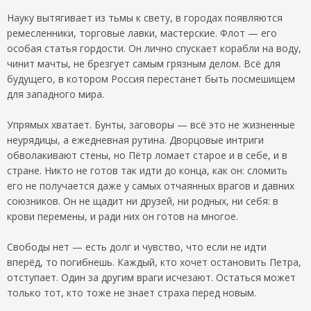
Науку вытягивает из тьмы к свету, в городах появляются
ремесленники, торговые лавки, мастерские. Флот — его
особая статья гордости. Он лично спускает корабли на воду,
чинит мачты, не брезгует самым грязным делом. Всё для
будущего, в котором Россия перестанет быть посмешищем
для западного мира.
Упрямых хватает. Бунты, заговоры — всё это не жизненные
неурядицы, а ежедневная рутина. Дворцовые интриги
обволакивают стены, но Пётр ломает старое и в себе, и в
стране. Никто не готов так идти до конца, как он: сломить
его не получается даже у самых отчаянных врагов и давних
союзников. Он не щадит ни друзей, ни родных, ни себя: в
крови перемены, и ради них он готов на многое.
Свободы нет — есть долг и чувство, что если не идти
вперёд, то погибнешь. Каждый, кто хочет остановить Петра,
отступает. Один за другим враги исчезают. Остаться может
только тот, кто тоже не знает страха перед новым.