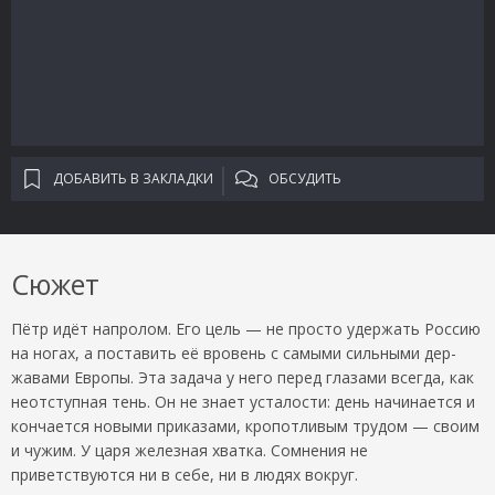
ДОБАВИТЬ В ЗАКЛАДКИ
ОБСУДИТЬ
Сюжет
Пётр идёт напролом. Его цель — не просто удержать Россию
на ногах, а поставить её вровень с самыми сильными дер­
жавами Европы. Эта задача у него перед глазами всегда, как
неотступная тень. Он не знает усталости: день начинается и
кончается новыми приказами, кропотливым трудом — своим
и чужим. У царя железная хватка. Сомнения не
приветствуются ни в себе, ни в людях вокруг.