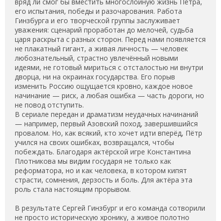
вряд ли смог бы вместить многослойную жизнь Петра,
его испытания, победы и разочарования. Работа
Гинзбурга и его творческой группы заслуживает
уважения: сценарий проработан до мелочей, судьба
царя раскрыта с разных сторон. Перед нами появляется
не плакатный гигант, а живая личность — человек
любознательный, страстно увлечённый новыми
идеями, не готовый мириться с отсталостью ни внутри
дворца, ни на окраинах государства. Его порыв
изменить Россию ощущается кровно, каждое новое
начинание — риск, а любая ошибка — часть дороги, но
не повод отступить.
В сериале передан и драматизм неудачных начинаний
— например, первый Азовский поход, завершившийся
провалом. Но, как всякий, кто хочет идти вперёд, Пётр
учился на своих ошибках, возвращался, чтобы
побеждать. Благодаря актёрской игре Константина
Плотникова мы видим государя не только как
реформатора, но и как человека, в котором кипят
страсти, сомнения, дерзость и боль. Для актёра эта
роль стала настоящим прорывом.
В результате Сергей Гинзбург и его команда сотворили
не просто историческую хронику, а живое полотно