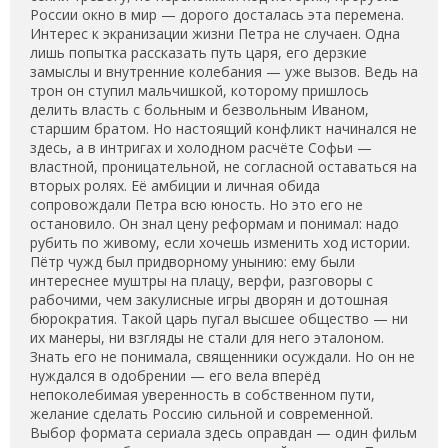
России окно в мир — дорого досталась эта перемена.
Интерес к экранизации жизни Петра не случаен. Одна
лишь попытка рассказать путь царя, его дерзкие
замыслы и внутренние колебания — уже вызов. Ведь на
трон он ступил мальчишкой, которому пришлось
делить власть с больным и безвольным Иваном,
старшим братом. Но настоящий конфликт начинался не
здесь, а в интригах и холодном расчёте Софьи —
властной, проницательной, не согласной оставаться на
вторых ролях. Её амбиции и личная обида
сопровождали Петра всю юность. Но это его не
остановило. Он знал цену реформам и понимал: надо
рубить по живому, если хочешь изменить ход истории.
Пётр чужд был придворному унынию: ему были
интереснее муштры на плацу, верфи, разговоры с
рабочими, чем закулисные игры дворян и дотошная
бюрократия. Такой царь пугал высшее общество — ни
их манеры, ни взгляды не стали для него эталоном.
Знать его не понимала, священники осуждали. Но он не
нуждался в одобрении — его вела вперёд
непоколебимая уверенность в собственном пути,
желание сделать Россию сильной и современной.
Выбор формата сериала здесь оправдан — один фильм