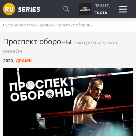
ПРИВЕТ,
Гость
Русские сериалы
»
Драмы
» Проспект обороны
СМОТРЮ
Проспект обороны
БУДУ СМОТРЕТЬ
смотреть сериал
УЖЕ СМОТРЕЛ
онлайн
2020
,
ДРАМЫ