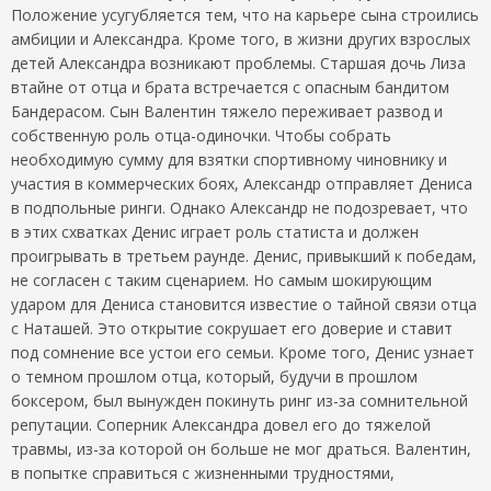
Положение усугубляется тем, что на карьере сына строились
амбиции и Александра. Кроме того, в жизни других взрослых
детей Александра возникают проблемы. Старшая дочь Лиза
втайне от отца и брата встречается с опасным бандитом
Бандерасом. Сын Валентин тяжело переживает развод и
собственную роль отца-одиночки. Чтобы собрать
необходимую сумму для взятки спортивному чиновнику и
участия в коммерческих боях, Александр отправляет Дениса
в подпольные ринги. Однако Александр не подозревает, что
в этих схватках Денис играет роль статиста и должен
проигрывать в третьем раунде. Денис, привыкший к победам,
не согласен с таким сценарием. Но самым шокирующим
ударом для Дениса становится известие о тайной связи отца
с Наташей. Это открытие сокрушает его доверие и ставит
под сомнение все устои его семьи. Кроме того, Денис узнает
о темном прошлом отца, который, будучи в прошлом
боксером, был вынужден покинуть ринг из-за сомнительной
репутации. Соперник Александра довел его до тяжелой
травмы, из-за которой он больше не мог драться. Валентин,
в попытке справиться с жизненными трудностями,