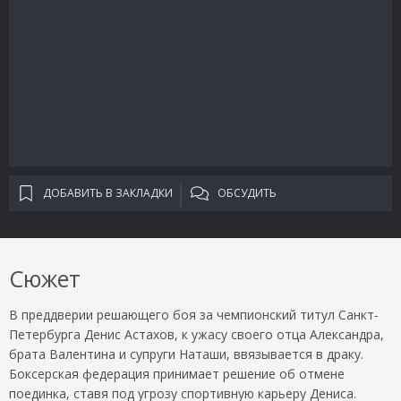
ДОБАВИТЬ В ЗАКЛАДКИ
ОБСУДИТЬ
Сюжет
В преддверии решающего боя за чемпионский титул Санкт-
Петербурга Денис Астахов, к ужасу своего отца Александра,
брата Валентина и супруги Наташи, ввязывается в драку.
Боксерская федерация принимает решение об отмене
поединка, ставя под угрозу спортивную карьеру Дениса.