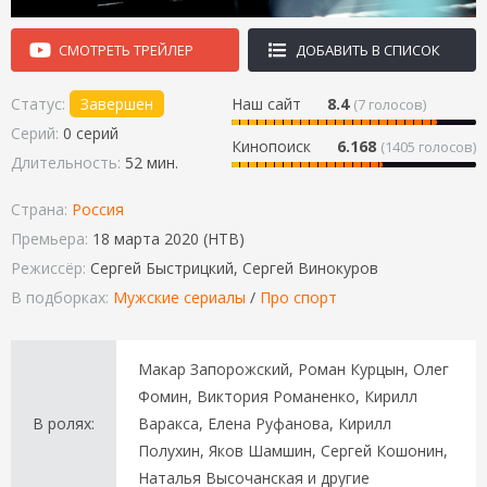
СМОТРЕТЬ ТРЕЙЛЕР
ДОБАВИТЬ В СПИСОК
Статус:
Завершен
Наш сайт
8.4
(
7
голосов)
Серий:
0 серий
Кинопоиск
6.168
(1405 голосов)
Длительность:
52 мин.
Страна:
Россия
Премьера:
18 марта 2020 (НТВ)
Режиссёр:
Сергей Быстрицкий, Сергей Винокуров
В подборках:
Мужские сериалы
/
Про спорт
Макар Запорожский, Роман Курцын, Олег
Фомин, Виктория Романенко, Кирилл
В ролях:
Варакса, Елена Руфанова, Кирилл
Полухин, Яков Шамшин, Сергей Кошонин,
Наталья Высочанская и другие