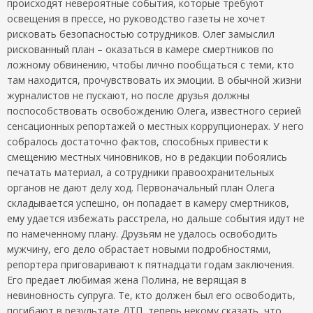
происходят невероятные события, которые требуют
освещения в прессе, но руководство газеты не хочет
рисковать безопасностью сотрудников. Олег замыслил
рискованный план – оказаться в камере смертников по
ложному обвинению, чтобы лично пообщаться с теми, кто
там находится, прочувствовать их эмоции. В обычной жизни
журналистов не пускают, но после друзья должны
поспособствовать освобождению Олега, известного серией
сенсационных репортажей о местных коррупционерах. У него
собралось достаточно фактов, способных привести к
смещению местных чиновников, но в редакции побоялись
печатать материал, а сотрудники правоохранительных
органов не дают делу ход. Первоначальный план Олега
складывается успешно, он попадает в камеру смертников,
ему удается избежать расстрела, но дальше события идут не
по намеченному плану. Друзьям не удалось освободить
мужчину, его дело обрастает новыми подробностями,
репортера приговаривают к пятнадцати годам заключения.
Его предает любимая жена Полина, не верящая в
невиновность супруга. Те, кто должен был его освободить,
погибают в результате ДТП, теперь некому сказать, что