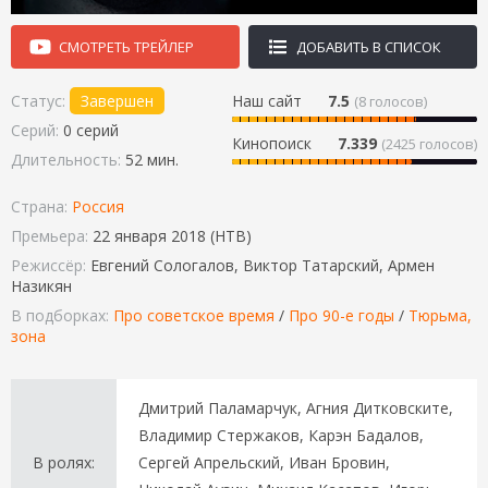
СМОТРЕТЬ ТРЕЙЛЕР
ДОБАВИТЬ В СПИСОК
Статус:
Завершен
Наш сайт
7.5
(
8
голосов)
Серий:
0 серий
Кинопоиск
7.339
(2425 голосов)
Длительность:
52 мин.
Страна:
Россия
Премьера:
22 января 2018 (НТВ)
Режиссёр:
Евгений Сологалов, Виктор Татарский, Армен
Назикян
В подборках:
Про советское время
/
Про 90-е годы
/
Тюрьма,
зона
Дмитрий Паламарчук, Агния Дитковските,
Владимир Стержаков, Карэн Бадалов,
В ролях:
Сергей Апрельский, Иван Бровин,