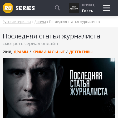
ПРИВЕТ,
Гость
Русские сериалы
»
Драмы
» Последняя статья журналиста
СМОТРЮ
Последняя статья журналиста
БУДУ СМОТРЕТЬ
смотреть сериал онлайн
УЖЕ СМОТРЕЛ
2018
,
ДРАМЫ
/
КРИМИНАЛЬНЫЕ
/
ДЕТЕКТИВЫ