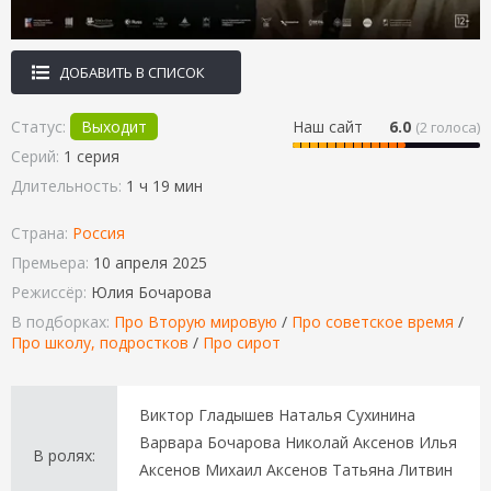
ДОБАВИТЬ В СПИСОК
Статус:
Выходит
Наш сайт
6.0
(
2
голоса)
Серий:
1 серия
Длительность:
1 ч 19 мин
Страна:
Россия
Премьера:
10 апреля 2025
Режиссёр:
Юлия Бочарова
В подборках:
Про Вторую мировую
/
Про советское время
/
Про школу, подростков
/
Про сирот
Виктор Гладышев Наталья Сухинина
Варвара Бочарова Николай Аксенов Илья
В ролях:
Аксенов Михаил Аксенов Татьяна Литвин