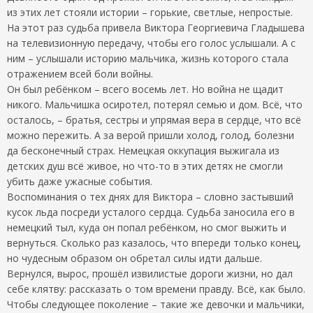
из этих лет стояли истории – горькие, светлые, непростые.
На этот раз судьба привела Виктора Георгиевича Гладышева
на телевизионную передачу, чтобы его голос услышали. А с
ним – услышали историю мальчика, жизнь которого стала
отражением всей боли войны.
Он был ребёнком – всего восемь лет. Но война не щадит
никого. Мальчишка осиротел, потерял семью и дом. Всё, что
осталось, – братья, сестры и упрямая вера в сердце, что всё
можно пережить. А за верой пришли холод, голод, болезни
да бесконечный страх. Немецкая оккупация выжигала из
детских душ всё живое, но что-то в этих детях не смогли
убить даже ужасные события.
Воспоминания о тех днях для Виктора – словно застывший
кусок льда посреди усталого сердца. Судьба заносила его в
немецкий тыл, куда он попал ребёнком, но смог выжить и
вернуться. Сколько раз казалось, что впереди только конец,
но чудесным образом он обретал силы идти дальше.
Вернулся, вырос, прошёл извилистые дороги жизни, но дал
себе клятву: рассказать о том времени правду. Всё, как было.
Чтобы следующее поколение – такие же девочки и мальчики,