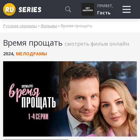
ПРИВЕТ,
Гость
Русские сериалы
»
Фильмы
» Время прощать
СМОТРЮ
Время прощать
БУДУ СМОТРЕТЬ
смотреть фильм онлайн
УЖЕ СМОТРЕЛ
2024
,
МЕЛОДРАМЫ