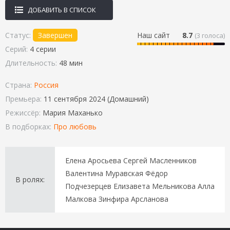
ДОБАВИТЬ В СПИСОК
Статус:
Завершен
Наш сайт
8.7
(
3
голоса)
Серий:
4 серии
Длительность:
48 мин
Страна:
Россия
Премьера:
11 сентября 2024 (Домашний)
Режиссёр:
Мария Маханько
В подборках:
Про любовь
Елена Аросьева Сергей Масленников
Валентина Муравская Фёдор
В ролях:
Подчезерцев Елизавета Мельникова Алла
Малкова Зинфира Арсланова