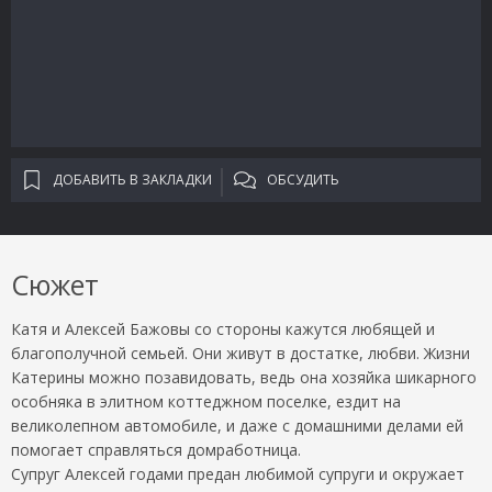
ДОБАВИТЬ В ЗАКЛАДКИ
ОБСУДИТЬ
Сюжет
Катя и Алексей Бажовы со стороны кажутся любящей и
благополучной семьей. Они живут в достатке, любви. Жизни
Катерины можно позавидовать, ведь она хозяйка шикарного
особняка в элитном коттеджном поселке, ездит на
великолепном автомобиле, и даже с домашними делами ей
помогает справляться домработница.
Супруг Алексей годами предан любимой супруги и окружает