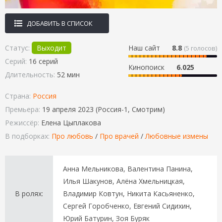
ДОБАВИТЬ В СПИСОК
Статус:
Выходит
Наш сайт
8.8
(
5
голосов)
Серий:
16 серий
Кинопоиск
6.025
Длительность:
52 мин
Страна:
Россия
Премьера:
19 апреля 2023 (Россия-1, Смотрим)
Режиссёр:
Елена Цыплакова
В подборках:
Про любовь
/
Про врачей
/
Любовные измены
Анна Мельникова, Валентина Панина,
Илья Шакунов, Алёна Хмельницкая,
В ролях:
Владимир Ковтун, Никита Касьяненко,
Сергей Горобченко, Евгений Сидихин,
Юрий Батурин, Зоя Буряк