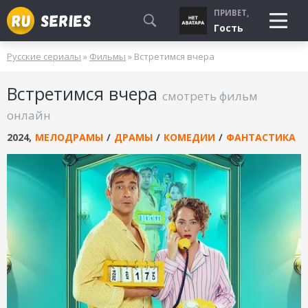
ПРИВЕТ,
Гость
Русские сериалы
»
Фильмы
» Встретимся вчера
СМОТРЮ
Встретимся вчера
БУДУ СМОТРЕТЬ
смотреть фильм
УЖЕ СМОТРЕЛ
онлайн
2024
,
МЕЛОДРАМЫ
/
ДРАМЫ
/
КОМЕДИИ
/
ФАНТАСТИКА