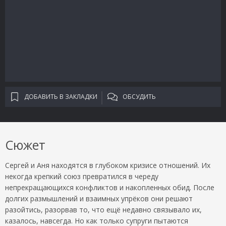
ДОБАВИТЬ В ЗАКЛАДКИ
ОБСУДИТЬ
Сюжет
Сергей и Аня находятся в глубоком кризисе отношений. Их
некогда крепкий союз превратился в череду
непрекращающихся конфликтов и накопленных обид. После
долгих размышлений и взаимных упрёков они решают
разойтись, разорвав то, что ещё недавно связывало их,
казалось, навсегда. Но как только супруги пытаются