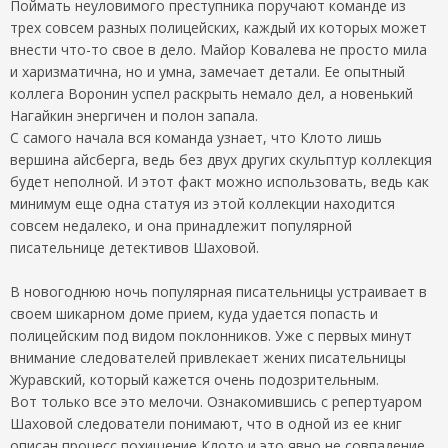
Поймать неуловимого преступника поручают команде из
трех совсем разных полицейских, каждый их которых может
внести что-то свое в дело. Майор Ковалева не просто мила
и харизматична, но и умна, замечает детали. Ее опытный
коллега Воронин успел раскрыть немало дел, а новенький
Нагайкин энергичен и полон запала.
С самого начала вся команда узнает, что Клото лишь
вершина айсберга, ведь без двух других скульптур коллекция
будет неполной. И этот факт можно использовать, ведь как
минимум еще одна статуя из этой коллекции находится
совсем недалеко, и она принадлежит популярной
писательнице детективов Шаховой.
В новогоднюю ночь популярная писательницы устраивает в
своем шикарном доме прием, куда удается попасть и
полицейским под видом поклонников. Уже с первых минут
внимание следователей привлекает жених писательницы
Журавский, который кажется очень подозрительным.
Вот только все это мелочи. Ознакомившись с репертуаром
Шаховой следователи понимают, что в одной из ее книг
описан процесс похищение Клото и это явно не совпадение…