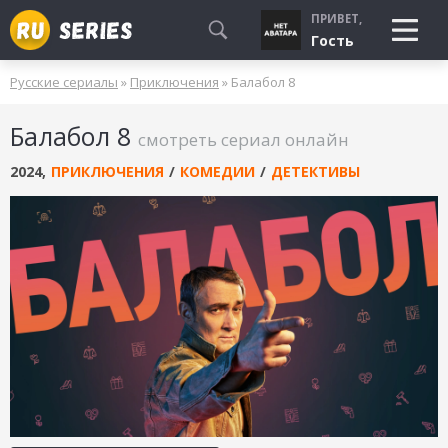
ПРИВЕТ,
Гость
Русские сериалы
»
Приключения
» Балабол 8
СМОТРЮ
Балабол 8
БУДУ СМОТРЕТЬ
смотреть сериал онлайн
УЖЕ СМОТРЕЛ
2024
,
ПРИКЛЮЧЕНИЯ
/
КОМЕДИИ
/
ДЕТЕКТИВЫ