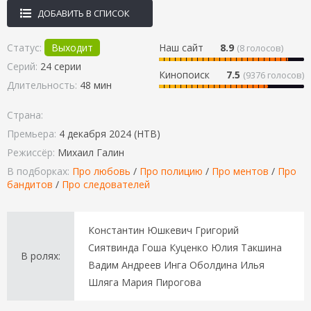
ДОБАВИТЬ В СПИСОК
Статус:
Выходит
Наш сайт
8.9
(
8
голосов)
Серий:
24 серии
Кинопоиск
7.5
(9376 голосов)
Длительность:
48 мин
Страна:
Премьера:
4 декабря 2024 (НТВ)
Режиссёр:
Михаил Галин
В подборках:
Про любовь
/
Про полицию
/
Про ментов
/
Про
бандитов
/
Про следователей
Константин Юшкевич Григорий
Сиятвинда Гоша Куценко Юлия Такшина
В ролях:
Вадим Андреев Инга Оболдина Илья
Шляга Мария Пирогова