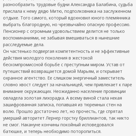
разнообразить трудовые будни Александра Балабина, судьба
прислала к нему дядю Митю, подполковника на заслуженном
отдыхе. Того самого, который вдохновил юного племянника
выбрать благородную, но чрезвычайно опасную профессию.
Пенсионер с огромным удовольствием делится не только
воспоминаниями, не забывая вмешиваться в нынешние
расследуемые дела.
Он частенько подвергая компетентность и не эффективные
действия молодого поколения в жестокой
бескомпромиссной борьбе с преступным миром. Устав от
путешествий возвращается домой Марьям, и открывает
охранное агентство. Ее слишком энергичный заместитель
словно хвост следует за начальницей, чем привлекает к паре
внимание окружающих. Неожиданно население провинции
овладела золотая лихорадка. А всему виной стала некая
зашифрованная записка, попавшая из тюремных стен на
волю. Прошло достаточно лет, но прочесть, где спрятал
умерший авторитет Лернер горстку бриллиантов, так никто
не смог. Накануне кончины покойный исповедовался
батюшке, и теперь необходимо поторопиться.