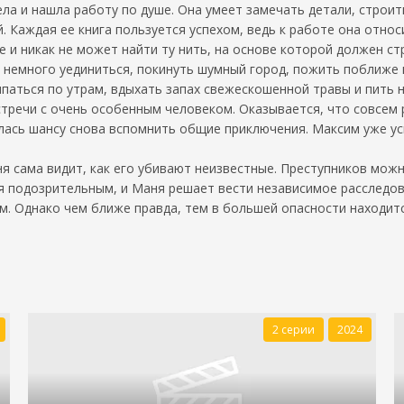
а и нашла работу по душе. Она умеет замечать детали, строит
й. Каждая ее книга пользуется успехом, ведь к работе она отно
 и никак не может найти ту нить, на основе которой должен ст
немного уединиться, покинуть шумный город, пожить поближе к
ыпаться по утрам, вдыхать запах свежескошенной травы и пить 
тречи с очень особенным человеком. Оказывается, что совсем 
алась шансу снова вспомнить общие приключения. Максим уже ус
я сама видит, как его убивают неизвестные. Преступников мож
ся подозрительным, и Маня решает вести независимое расследов
ам. Однако чем ближе правда, тем в большей опасности находи
2 серии
2024