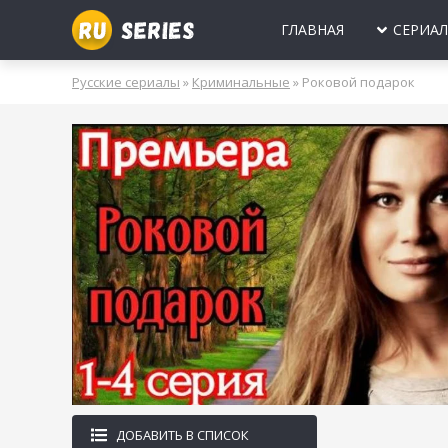
ГЛАВНАЯ
СЕРИА
МИНИ-СЕРИА
Б
Русские сериалы
»
Криминальные
» Роковой подарок
2025
2024
2023
2022
2021
2020
ПРО ЛЮБОВЬ
Б
МОЛОДЕЖНЫ
В
РОССИЯ
УКРАИНА
БЕЛАРУСЬ
СССР
НОВОГОДНИЕ
Д
ПРО ВРАЧЕЙ
Д
ПРО ДЕРЕВН
ПРО ШПИОНО
ЛЮБОВНЫЕ И
ДОБАВИТЬ В СПИСОК