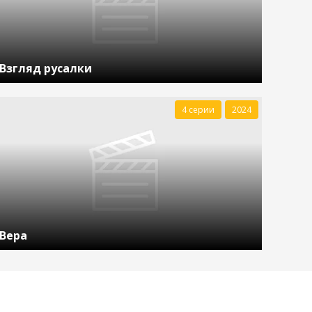
Взгляд русалки
4 серии
2024
Вера