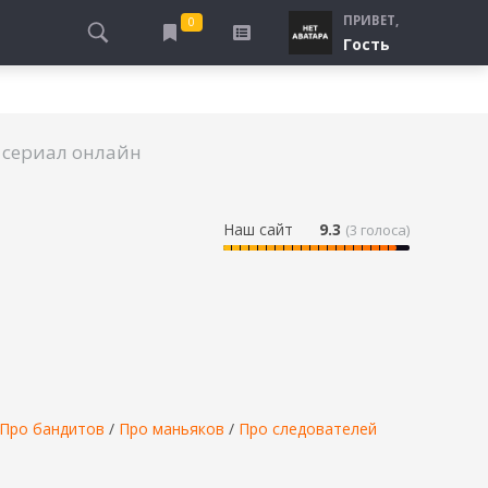
ПРИВЕТ,
0
Гость
АЛЫ
ПРО ПОГРАНИЧНИКОВ
СМОТРЮ
ТЮРЬМА, ЗОНА
БУДУ СМОТРЕТЬ
 сериал онлайн
СПЕЦСЛУЖБЫ
УЖЕ СМОТРЕЛ
ДЕСАНТНИКИ, ВДВ
ПРО ШКОЛУ, ПОДРОСТКОВ
Наш сайт
9.3
(
3
голоса)
ПРО БОГАТЫХ И БЕДНЫХ
ПРО СИРОТ
ЛЕЙ
ПРО СПОРТ
Про бандитов
/
Про маньяков
/
Про следователей