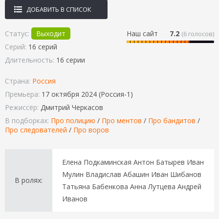
ДОБАВИТЬ В СПИСОК
Статус:
Выходит
Наш сайт
7.2
(
6
голосов)
Серий:
16 серий
Длительность:
16 серии
Страна:
Россия
Премьера:
17 октября 2024 (Россия-1)
Режиссёр:
Дмитрий Черкасов
В подборках:
Про полицию
/
Про ментов
/
Про бандитов
/
Про следователей
/
Про воров
Елена Подкаминская Антон Батырев Иван
Мулин Владислав Абашин Иван Шибанов
В ролях:
Татьяна Бабенкова Анна Лутцева Андрей
Иванов