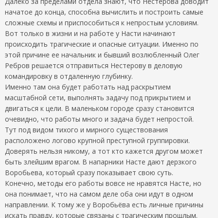
Далеко за пределами отдела знают, что Нестерова доводит
начатое до конца, способна вычислить и построить самые
сложные схемы и приспособиться к непростым условиям.
Вот только в жизни и на работе у Насти начинают
происходить трагические и опасные ситуации. Именно по
этой причине ее начальник и бывший возлюбленный Олег
Ребров решается отправиться Нестерову в деловую
командировку в отдаленную глубинку.
Именно там она будет работать над раскрытием
масштабной сети, выполнять задачу под прикрытием и
двигаться к цели. В маленьком городе сразу становится
очевидно, что работы много и задача будет непростой.
Тут под видом тихого и мирного существования
расположено логово крупной преступной группировки.
Доверять нельзя никому, а тот кто кажется другом может
быть злейшим врагом. В напарники Насте дают дерзкого
Воробьева, который сразу показывает свою суть.
Конечно, методы его работы вовсе не нравятся Насте, но
она понимает, что на самом деле оба они идут в одном
направлении. К тому же у Воробьёва есть личные причины
искать правду, которые связаны с трагическим прошлым.