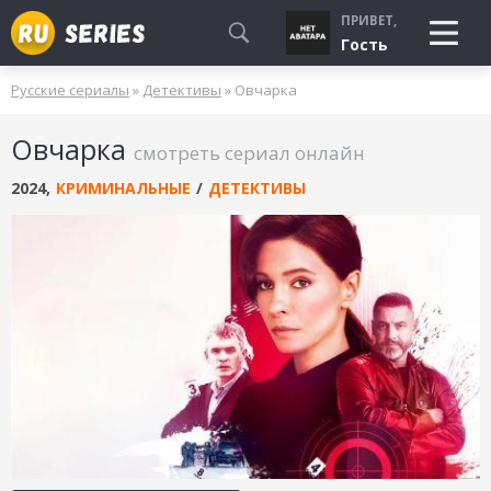
ПРИВЕТ,
Гость
Русские сериалы
»
Детективы
» Овчарка
СМОТРЮ
Овчарка
БУДУ СМОТРЕТЬ
смотреть сериал онлайн
УЖЕ СМОТРЕЛ
2024
,
КРИМИНАЛЬНЫЕ
/
ДЕТЕКТИВЫ