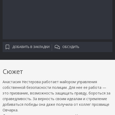
ДОБАВИТЬ В ЗАКЛАДКИ
ОБСУДИТЬ
Сюжет
Анастасия Нестерова работает майором управления
собственной безопасности полиции. Для нее ее работа —
это призвание, возможность защищать правду, бороться за
справедливость. За верность своим идеалам и стремление
добиваться победы она даже получила от коллег прозвище
Овчарка.