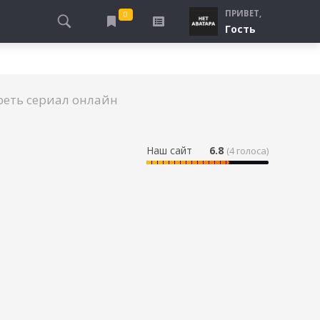
ПРИВЕТ,
0
Гость
АЛЫ
ПРО ПОГРАНИЧНИКОВ
СМОТРЮ
ТЮРЬМА, ЗОНА
БУДУ СМОТРЕТЬ
реть сериал онлайн
СПЕЦСЛУЖБЫ
УЖЕ СМОТРЕЛ
ДЕСАНТНИКИ, ВДВ
ПРО ШКОЛУ, ПОДРОСТКОВ
Наш сайт
6.8
(
4
голоса)
ПРО БОГАТЫХ И БЕДНЫХ
ПРО СИРОТ
ЛЕЙ
ПРО СПОРТ