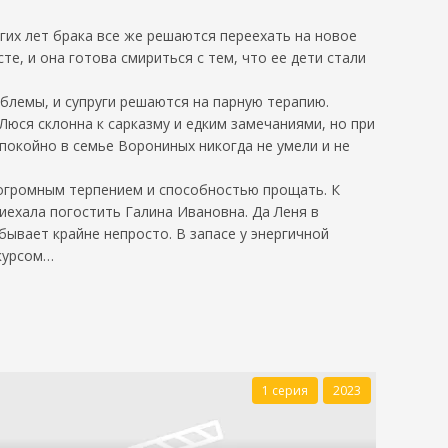
гих лет брака все же решаются переехать на новое
е, и она готова смириться с тем, что ее дети стали
блемы, и супруги решаются на парную терапию.
Люся склонна к сарказму и едким замечаниями, но при
покойно в семье Ворониных никогда не умели и не
 огромным терпением и способностью прощать. К
иехала погостить Галина Ивановна. Да Леня в
бывает крайне непросто. В запасе у энергичной
акурсом…
1 серия
2023