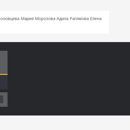
роловцева Мария Морозова Адила Рагимова Елена
Т