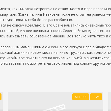
ента, как Николая Петровича не стало. Костя и Вера после мно
квартиры. Жизнь Галины Ивановны тоже не стоит на ровном мест
жет чувствовать себя более расслабленно.
тся не совсем идеально. В его браке наметились очевидные про
нолетней, и у нее появился парень Сережа. Ее младшая сестра 
ясь высказывать собственное мнение. Вот только жить тихо и с
збалованным маменькиным сынком, а его супруга Вера обладает
исимой жизни на новом месте начинают рушится, как только пр
ту, чтобы тот приютил его на несколько ночей, а выселить его 
огих заставят посмотреть на свою жизнь под совсем другим р
8 серий
2024