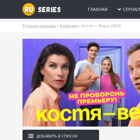
ГЛАВНАЯ
СЕРИА
МИНИ-СЕРИА
Б
Русские сериалы
»
Комедии
» Костя — Вера (2024)
2025
2024
2023
2022
2021
2020
ПРО ЛЮБОВЬ
Б
МОЛОДЕЖНЫ
В
РОССИЯ
УКРАИНА
БЕЛАРУСЬ
СССР
НОВОГОДНИЕ
Д
ПРО ВРАЧЕЙ
Д
ПРО ДЕРЕВН
ПРО ШПИОНО
ЛЮБОВНЫЕ И
ДОБАВИТЬ В СПИСОК