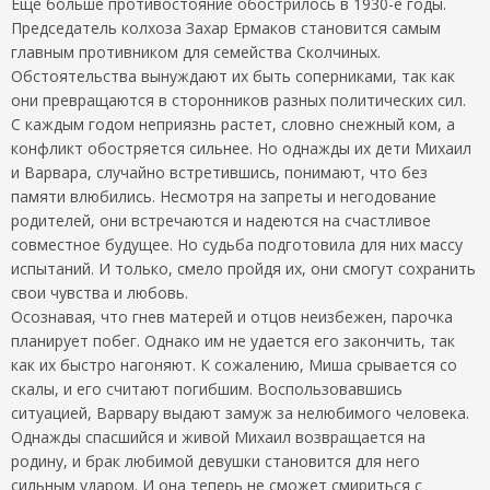
Еще больше противостояние обострилось в 1930-е годы.
Председатель колхоза Захар Ермаков становится самым
главным противником для семейства Сколчиных.
Обстоятельства вынуждают их быть соперниками, так как
они превращаются в сторонников разных политических сил.
С каждым годом неприязнь растет, словно снежный ком, а
конфликт обостряется сильнее. Но однажды их дети Михаил
и Варвара, случайно встретившись, понимают, что без
памяти влюбились. Несмотря на запреты и негодование
родителей, они встречаются и надеются на счастливое
совместное будущее. Но судьба подготовила для них массу
испытаний. И только, смело пройдя их, они смогут сохранить
свои чувства и любовь.
Осознавая, что гнев матерей и отцов неизбежен, парочка
планирует побег. Однако им не удается его закончить, так
как их быстро нагоняют. К сожалению, Миша срывается со
скалы, и его считают погибшим. Воспользовавшись
ситуацией, Варвару выдают замуж за нелюбимого человека.
Однажды спасшийся и живой Михаил возвращается на
родину, и брак любимой девушки становится для него
сильным ударом. И она теперь не сможет смириться с