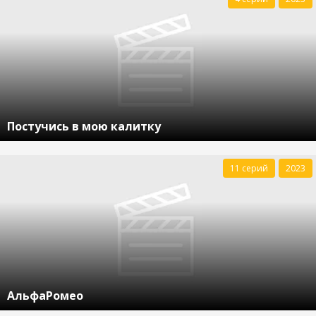
Постучись в мою калитку
11 серий
2023
АльфаРомео