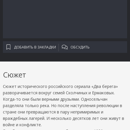
ДОБАВИТЬ В ЗАКЛАДКИ
ОБСУДИТЬ
Сюжет
Сюжет исторического российского сериала «Два берега»
разворачивается вокруг семей Сколчиных и Ермаковых.
Когда-то они были верными друзьями. Односельчан
разделяла только река. Но после наступления революции в
стране они превращаются в пару непримиримых и
враждебных лагерей. И несколько десятков лет они живут в
войне и конфликте.