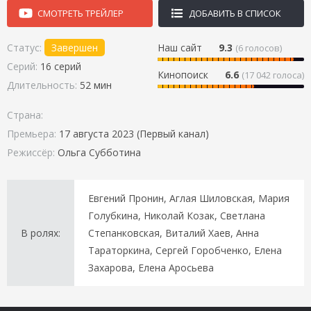
СМОТРЕТЬ ТРЕЙЛЕР
ДОБАВИТЬ В СПИСОК
Статус:
Завершен
Наш сайт
9.3
(
6
голосов)
Серий:
16 серий
Кинопоиск
6.6
(17 042 голоса)
Длительность:
52 мин
Страна:
Премьера:
17 августа 2023 (Первый канал)
Режиссёр:
Ольга Субботина
Евгений Пронин, Аглая Шиловская, Мария
Голубкина, Николай Козак, Светлана
В ролях:
Степанковская, Виталий Хаев, Анна
Тараторкина, Сергей Горобченко, Елена
Захарова, Елена Аросьева