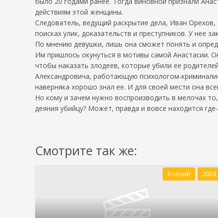
было 20 годами ранее. Тогда виновной признали Ан
действиям этой женщины.
Следователь, ведущий раскрытие дела, Иван Орехов, 
поисках улик, доказательств и преступников. У нее з
По мнению девушки, лишь она сможет понять и опред
Им пришлось окунуться в мотивы самой Анастасии. Он
чтобы наказать злодеев, которые убили ее родителе
Александровича, работающую психологом-криминалис
наверняка хорошо знал ее. И для своей мести она в
Но кому и зачем нужно воспроизводить в мелочах то,
деяния убийцу? Может, правда и вовсе находится где
Смотрите так же:
8 серий
2024