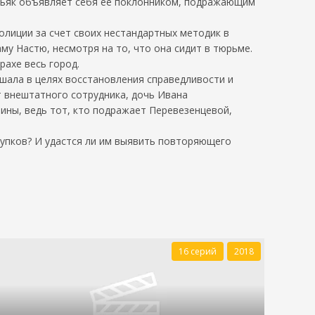
аньяк объявляет себя ее поклонником, подражающим
олиции за счет своих нестандартных методик в
аму Настю, несмотря на то, что она сидит в тюрьме.
ахе весь город.
ршала в целях восстановления справедливости и
т внештатного сотрудника, дочь Ивана
ны, ведь тот, кто подражает Перевезенцевой,
ступков? И удастся ли им выявить повторяющего
16 серий
2018