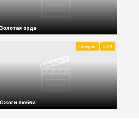
Золотая орда
12 серий
2024
Ожоги любви