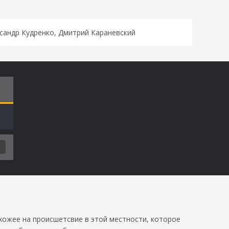
сандр Кудренко, Дмитрий Караневский
Т
хожее на происшетсвие в этой местности, которое