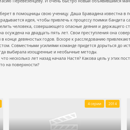
астасию Перевезенцеву. И очень быстро новый объявившийся м
берет в помощницы свою ученицу. Даша Бравадина известна в п
акрадывается идея, чтобы привлечь к процессу поимки бандита с
елить человека, совершающего опасные деяния и держащего стр
а осуждена на двадцать пять лет. Свои преступления она сове
й в конце девяностых годов. Вскоре к расследованию привлекаю
том. Совместными усилиями команде придется дорыться до исти
сегда выбирала изощренные и необычные методы.
 что несколько лет назад начала Настя? Какова цель у этих по
-то на поверхности?
4 серии
2014