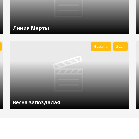
Линия Марты
4 серии
2024
Весна запоздалая