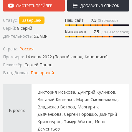
СМОТРЕТЬ ТРЕЙЛЕР
ДОБАВИТЬ В СПИСОК
Статус:
Завершен
Наш сайт
7.5
(
8
голосов)
Серий:
8 серий
Кинопоиск
7.5
(189 932 голоса)
Длительность:
52 мин
Страна:
Россия
Премьера:
14 июня 2022 (Первый канал, Кинопоиск)
Режиссёр:
Сергей Попов
В подборках:
Про врачей
Виктория Исакова, Дмитрий Куличков,
Виталий Кищенко, Мария Смольникова,
Владислав Ветров, Маргарита
В ролях:
Дьяченкова, Сергей Горошко, Дмитрий
Кривочуров, Тимур Абитов, Иван
Дементьев