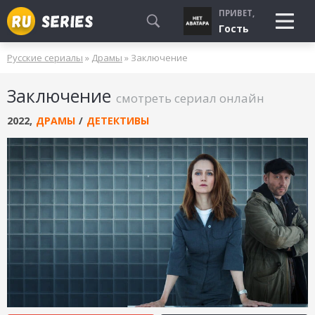
ПРИВЕТ,
Гость
Русские сериалы
»
Драмы
» Заключение
СМОТРЮ
Заключение
БУДУ СМОТРЕТЬ
смотреть сериал онлайн
УЖЕ СМОТРЕЛ
2022
,
ДРАМЫ
/
ДЕТЕКТИВЫ