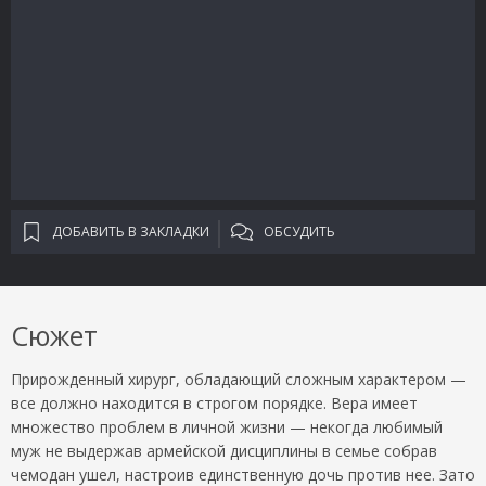
ДОБАВИТЬ В ЗАКЛАДКИ
ОБСУДИТЬ
Сюжет
Прирожденный хирург, обладающий сложным характером —
все должно находится в строгом порядке. Вера имеет
множество проблем в личной жизни — некогда любимый
муж не выдержав армейской дисциплины в семье собрав
чемодан ушел, настроив единственную дочь против нее. Зато