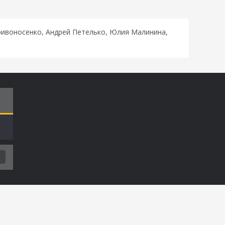
ривоносенко, Андрей Петелько, Юлия Малинина,
О
Т