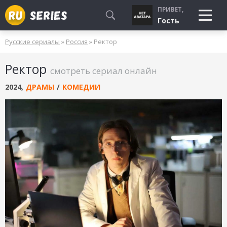
ПРИВЕТ,
Гость
Русские сериалы
»
Россия
» Ректор
СМОТРЮ
Ректор
БУДУ СМОТРЕТЬ
смотреть сериал онлайн
УЖЕ СМОТРЕЛ
2024
,
ДРАМЫ
/
КОМЕДИИ