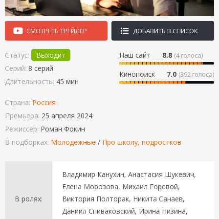
СМОТРЕТЬ ТРЕЙЛЕР
ДОБАВИТЬ В СПИСОК
Статус:
Выходит
Наш сайт
8.8
(
4
голоса)
Серий:
8 серий
Кинопоиск
7.0
(392 голоса)
Длительность:
45 мин
Страна:
Россия
Премьера:
25 апреля 2024
Режиссёр:
Роман Фокин
В подборках:
Молодежные
/
Про школу, подростков
Владимир Канухин, Анастасия Шукевич,
Елена Морозова, Михаил Горевой,
В ролях:
Виктория Полторак, Никита Санаев,
Даниил Спиваковский, Ирина Низина,