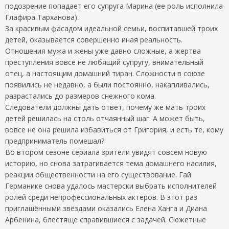
подозрение попадает его супруга Марина (ее роль исполнила
Глафира Тарханова).
За красивым фасадом идеальной семьи, воспитавшей троих
детей, оказывается совершенно иная реальность.
Отношения мужа и жены уже давно сложные, а жертва
преступления вовсе не любящий супругу, внимательный
отец, а настоящим домашний тиран. Сложности в союзе
появились не недавно, а были постоянно, накапливались,
разрастались до размеров снежного кома.
Следователи должны дать ответ, почему же мать троих
детей решилась на столь отчаянный шаг. А может быть,
вовсе не она решила избавиться от Григория, и есть те, кому
предприниматель помешал?
Во втором сезоне сериала зрители увидят совсем новую
историю, но снова затрагивается тема домашнего насилия,
реакции общественности на его существование. Гай
Германике снова удалось мастерски выбрать исполнителей
ролей среди непрофессиональных актеров. В этот раз
приглашёнными звёздами оказались Елена Ханга и Диана
Арбенина, блестяще справившиеся с задачей. Сюжетные