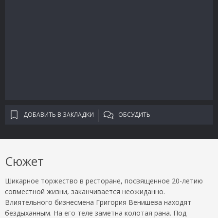
ДОБАВИТЬ В ЗАКЛАДКИ
ОБСУДИТЬ
Сюжет
Шикарное торжество в ресторане, посвященное 20-летию
совместной жизни, заканчивается неожиданно.
Влиятельного бизнесмена Григория Венишева находят
бездыханным. На его теле заметна колотая рана. Под