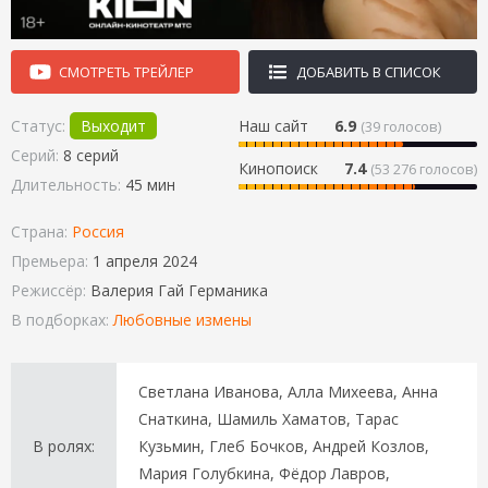
СМОТРЕТЬ ТРЕЙЛЕР
ДОБАВИТЬ В СПИСОК
Статус:
Выходит
Наш сайт
6.9
(
39
голосов)
Серий:
8 серий
Кинопоиск
7.4
(53 276 голосов)
Длительность:
45 мин
Страна:
Россия
Премьера:
1 апреля 2024
Режиссёр:
Валерия Гай Германика
В подборках:
Любовные измены
Светлана Иванова, Алла Михеева, Анна
Снаткина, Шамиль Хаматов, Тарас
В ролях:
Кузьмин, Глеб Бочков, Андрей Козлов,
Мария Голубкина, Фёдор Лавров,