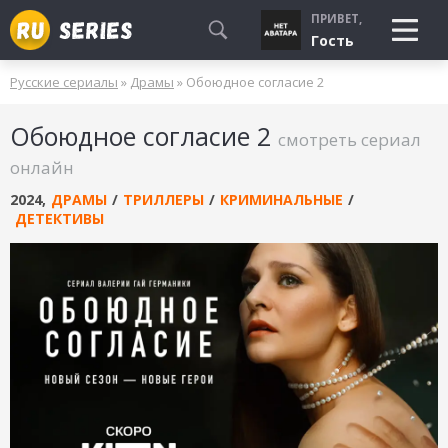
ПРИВЕТ,
Гость
Русские сериалы
»
Драмы
» Обоюдное согласие 2
СМОТРЮ
Обоюдное согласие 2
БУДУ СМОТРЕТЬ
смотреть сериал
УЖЕ СМОТРЕЛ
онлайн
2024
,
ДРАМЫ
/
ТРИЛЛЕРЫ
/
КРИМИНАЛЬНЫЕ
/
ДЕТЕКТИВЫ