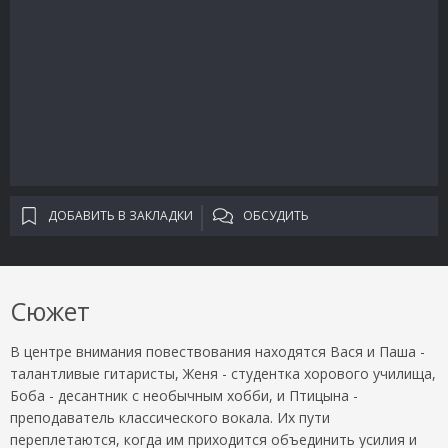
ДОБАВИТЬ В ЗАКЛАДКИ
ОБСУДИТЬ
Сюжет
В центре внимания повествования находятся Вася и Паша -
талантливые гитаристы, Женя - студентка хорового училища,
Боба - десантник с необычным хобби, и Птицына -
преподаватель классического вокала. Их пути
переплетаются, когда им приходится объединить усилия и