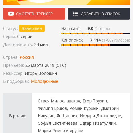
СМОТРЕТЬ ТРЕЙЛЕР
ДОБАВИТЬ В СПИСОК
Статус:
Завершен
Наш сайт
9.0
(
1
голос)
Серий:
0 серий
Кинопоиск
7.114
(17809 голосов)
Длительность:
24 мин.
Страна:
Россия
Премьера:
25 марта 2019 (СТС)
Режиссёр:
Игорь Волошин
В подборках:
Молодежные
Стася Милославская, Егор Трухин,
Филипп Ершов, Роман Курцын, Дмитрий
В ролях:
Никулин, Ян Цапник, Нодари Джанелидзе,
Софья Евстигнеева, Эдгар Гизатуллин,
Мария Ремер и другие