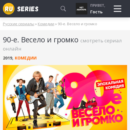
ПРИВЕТ,
Гость
Русские сериалы
»
Комедии
» 90-е. Весело и громко
СМОТРЮ
90-е. Весело и громко
БУДУ СМОТРЕТЬ
смотреть сериал
УЖЕ СМОТРЕЛ
онлайн
2019
,
КОМЕДИИ