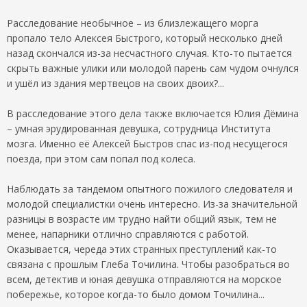
Расследование необычное – из близлежащего морга
пропало тело Алексея Быстрого, который несколько дней
назад скончался из-за несчастного случая. Кто-то пытается
скрыть важные улики или молодой парень сам чудом очнулся
и ушёл из здания мертвецов на своих двоих?...
В расследование этого дела также включается Юлия Дëмина
– умная эрудированная девушка, сотрудница Института
мозга. Именно её Алексей Быстров спас из-под несущегося
поезда, при этом сам попал под колеса.
Наблюдать за тандемом опытного пожилого следователя и
молодой специалистки очень интересно. Из-за значительной
разницы в возрасте им трудно найти общий язык, тем не
менее, напарники отлично справляются с работой.
Оказывается, череда этих странных преступлений как-то
связана с прошлым Глеба Точилина. Чтобы разобраться во
всем, детектив и юная девушка отправляются на морское
побережье, которое когда-то было домом Точилина...