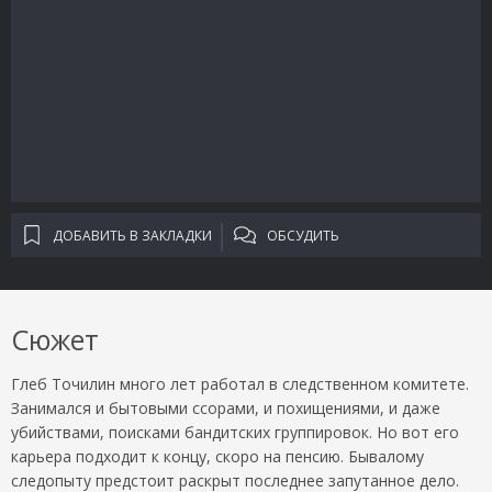
ДОБАВИТЬ В ЗАКЛАДКИ
ОБСУДИТЬ
Сюжет
Глеб Точилин много лет работал в следственном комитете.
Занимался и бытовыми ссорами, и похищениями, и даже
убийствами, поисками бандитских группировок. Но вот его
карьера подходит к концу, скоро на пенсию. Бывалому
следопыту предстоит раскрыт последнее запутанное дело.