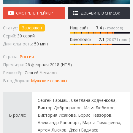
СМОТРЕТЬ ТРЕЙЛЕР
ДОБАВИТЬ В СПИСОК
Статус:
Завершен
Наш сайт
7.4
(
7
голосов)
Серий:
30 серий
Кинопоиск
7.1
(20 071 голос)
Длительность:
50 мин
Страна:
Россия
Премьера:
26 февраля 2018 (НТВ)
Режиссёр:
Сергей Чекалов
В подборках:
Мужские сериалы
Сергей Гармаш, Светлана Ходченкова,
Виктор Добронравов, Илья Любимов,
В ролях:
Виктория Исакова, Борис Невзоров,
Александр Рапопорт, Марта Тимофеева,
Артем Лысков, Джан Бадмаев