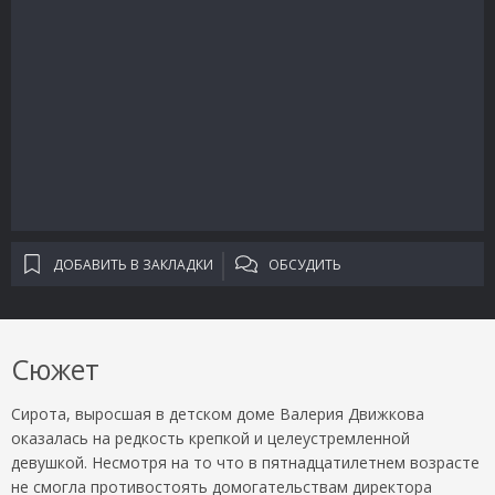
ДОБАВИТЬ В ЗАКЛАДКИ
ОБСУДИТЬ
Сюжет
Сирота, выросшая в детском доме Валерия Движкова
оказалась на редкость крепкой и целеустремленной
девушкой. Несмотря на то что в пятнадцатилетнем возрасте
не смогла противостоять домогательствам директора