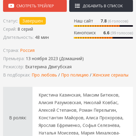
СМОТРЕТЬ ТРЕЙЛЕР
ДОБАВИТЬ В СПИСОК
Статус:
Завершен
Наш сайт
7.8
(
6
голосов)
Серий:
8 серий
Кинопоиск
6.6
(99 голосов)
Длительность:
48 мин
Страна:
Россия
Премьера:
13 ноября 2023 (Домашний)
Режиссёр:
Екатерина Двигубская
В подборках:
Про любовь
/
Про полицию
/
Женские сериалы
Кристина Казинская, Максим Битюков,
Алисия Разумовская, Николай Ковбас,
Алексей Степанов, Роман Перелыгин,
В ролях:
Константин Майоров, Алиса Прохорова,
Ярослав Ефременко, Софья Селезнёва,
Наталья Моисеева, Мария Михалкова-