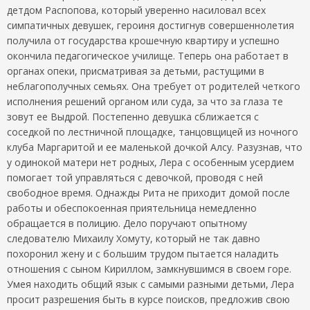
детдом Распопова, который уверенно насиловал всех
симпатичных девушек, героиня достигнув совершеннолетия
получила от государства крошечную квартиру и успешно
окончила педагогическое училище. Теперь она работает в
органах опеки, присматривая за детьми, растущими в
неблагополучных семьях. Она требует от родителей четкого
исполнения решений органом или суда, за что за глаза те
зовут ее Выдрой. Постепенно девушка сближается с
соседкой по лестничной площадке, танцовщицей из ночного
клуба Маргаритой и ее маленькой дочкой Алсу. Разузнав, что
у одинокой матери нет родных, Лера с особенным усердием
помогает той управляться с девочкой, проводя с ней
свободное время. Однажды Рита не приходит домой после
работы и обеспокоенная приятельница немедленно
обращается в полицию. Дело поручают опытному
следователю Михаилу Хомуту, который не так давно
похоронил жену и с большим трудом пытается наладить
отношения с сыном Кириллом, замкнувшимся в своем горе.
Умея находить общий язык с самыми разными детьми, Лера
просит разрешения быть в курсе поисков, предложив свою