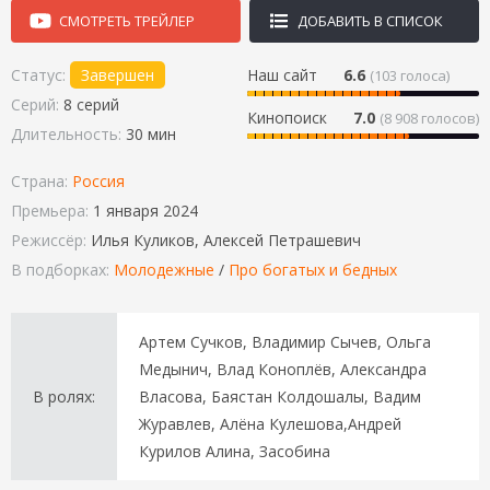
СМОТРЕТЬ ТРЕЙЛЕР
ДОБАВИТЬ В СПИСОК
Статус:
Завершен
Наш сайт
6.6
(
103
голоса)
Серий:
8 серий
Кинопоиск
7.0
(8 908 голосов)
Длительность:
30 мин
Страна:
Россия
Премьера:
1 января 2024
Режиссёр:
Илья Куликов, Алексей Петрашевич
В подборках:
Молодежные
/
Про богатых и бедных
Артем Сучков, Владимир Сычев, Ольга
Медынич, Влад Коноплёв, Александра
В ролях:
Власова, Баястан Колдошалы, Вадим
Журавлев, Алёна Кулешова,Андрей
Курилов Алина, Засобина