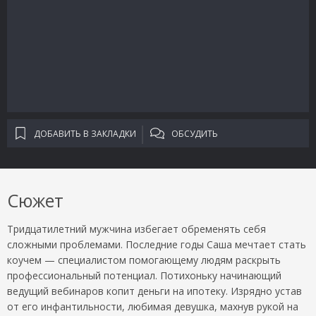
ДОБАВИТЬ В ЗАКЛАДКИ
ОБСУДИТЬ
Сюжет
Тридцатилетний мужчина избегает обременять себя
сложными проблемами. Последние годы Саша мечтает стать
коучем — специалистом помогающему людям раскрыть
профессиональный потенциал. Потихоньку начинающий
ведущий вебинаров копит деньги на ипотеку. Изрядно устав
от его инфантильности, любимая девушка, махнув рукой на