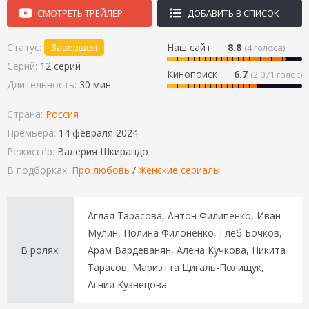
СМОТРЕТЬ ТРЕЙЛЕР
ДОБАВИТЬ В СПИСОК
Статус:
Завершен
Наш сайт
8.8
(
4
голоса)
Серий:
12 серий
Кинопоиск
6.7
(2 071 голос)
Длительность:
30 мин
Страна:
Россия
Премьера:
14 февраля 2024
Режиссёр:
Валерия Шкирандо
В подборках:
Про любовь
/
Женские сериалы
Аглая Тарасова, Антон Филипенко, Иван
Мулин, Полина Филоненко, Глеб Бочков,
В ролях:
Арам Вардеванян, Алёна Кучкова, Никита
Тарасов, Мариэтта Цигаль-Полищук,
Агния Кузнецова