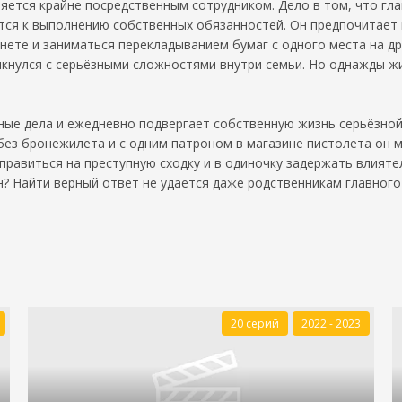
яется крайне посредственным сотрудником. Дело в том, что гла
тся к выполнению собственных обязанностей. Он предпочитает 
ете и заниматься перекладыванием бумаг с одного места на дру
лкнулся с серьёзными сложностями внутри семьи. Но однажды ж
ные дела и ежедневно подвергает собственную жизнь серьёзной
без бронежилета и с одним патроном в магазине пистолета он м
правиться на преступную сходку и в одиночку задержать влият
 Найти верный ответ не удаётся даже родственникам главного г
20 серий
2022 - 2023