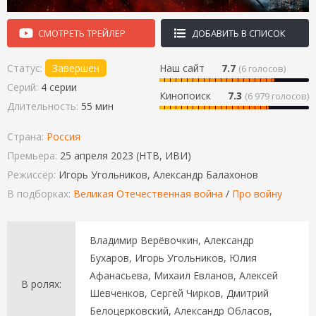
СМОТРЕТЬ ТРЕЙЛЕР
ДОБАВИТЬ В СПИСОК
Статус:
Завершен
Наш сайт
7.7
(
6
голосов)
Серий:
4 серии
Кинопоиск
7.3
(6 979 голосов)
Длительность:
55 мин
Страна:
Россия
Премьера:
25 апреля 2023 (НТВ, ИВИ)
Режиссёр:
Игорь Угольников, Александр Балахонов
В подборках:
Великая Отечественная война
/
Про войну
Владимир Верёвочкин, Александр
Бухаров, Игорь Угольников, Юлия
Афанасьева, Михаил Евланов, Алексей
В ролях:
Шевченков, Сергей Чирков, Дмитрий
Белоцерковский, Александр Обласов,