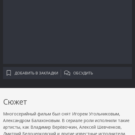
ДОБАВИТЬ В ЗАКЛАДКИ
ОБСУДИТЬ
Сюжет
Многосерийный фильм был снят Игорем Угольниковым,
Александром Балахоновым. В сериале роли исполнили такие
артисты, как Владимир Верёвочкин, Алексей Шевченков,
Дмитрий Белоцерковский и другие известные исполнители.