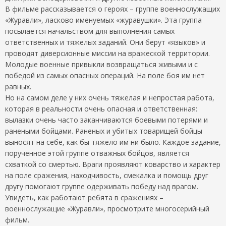
В фильме рассказывается о героях – группе военнослужащих
«Журавли», ласково именуемых «журавушки». Эта группа
посылается начальством для выполнения самых
ответственных и тяжелых заданий. Они берут «языков» и
проводят диверсионные миссии на вражеской территории.
Молодые военные привыкли возвращаться живыми и с
победой из самых опасных операций. На поле боя им нет
равных.
Но на самом деле у них очень тяжелая и непростая работа,
которая в реальности очень опасная и ответственная:
вылазки очень часто заканчиваются боевыми потерями и
ранеными бойцами. Раненых и убитых товарищей бойцы
выносят на себе, как бы тяжело им ни было. Каждое задание,
порученное этой группе отважных бойцов, является
схваткой со смертью. Враги проявляют коварство и характер
на поле сражения, находчивость, смекалка и помощь друг
другу помогают группе одерживать победу над врагом.
Увидеть, как работают ребята в сражениях –
военнослужащие «Журавли», просмотрите многосерийный
фильм.