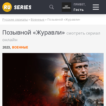
ПРИВЕТ,
Гость
Русские сериалы
»
Военные
» Позывной «Журавли»
СМОТРЮ
Позывной «Журавли»
БУДУ СМОТРЕТЬ
смотреть сериал
УЖЕ СМОТРЕЛ
онлайн
2023
,
ВОЕННЫЕ