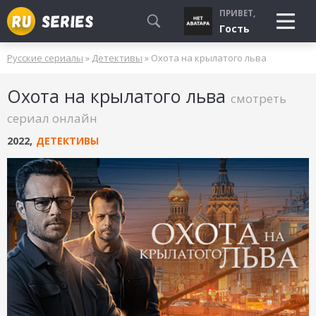
ПРИВЕТ,
Гость
Русские сериалы
»
Детективы
» Охота на крылатого льва
СМОТРЮ
Охота на крылатого льва
БУДУ СМОТРЕТЬ
смотреть
УЖЕ СМОТРЕЛ
сериал онлайн
2022
,
ДЕТЕКТИВЫ