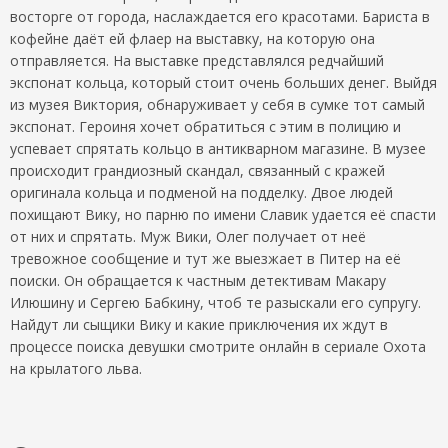
восторге от города, наслаждается его красотами. Бариста в
кофейне даёт ей флаер на выставку, на которую она
отправляется. На выставке представлялся редчайший
экспонат кольца, который стоит очень больших денег. Выйдя
из музея Виктория, обнаруживает у себя в сумке тот самый
экспонат. Героиня хочет обратиться с этим в полицию и
успевает спрятать кольцо в антикварном магазине. В музее
происходит грандиозный скандал, связанный с кражей
оригинала кольца и подменой на подделку. Двое людей
похищают Вику, но парню по имени Славик удается её спасти
от них и спрятать. Муж Вики, Олег получает от неё
тревожное сообщение и тут же выезжает в Питер на её
поиски. Он обращается к частным детективам Макару
Илюшину и Сергею Бабкину, чтоб те разыскали его супругу.
Найдут ли сыщики Вику и какие приключения их ждут в
процессе поиска девушки смотрите онлайн в сериале Охота
на крылатого льва.