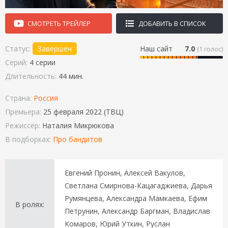
СМОТРЕТЬ ТРЕЙЛЕР
ДОБАВИТЬ В СПИСОК
Статус:
Завершен
Наш сайт
7.0
(
1
голос)
Серий:
4 серии
Длительность:
44 мин.
Страна:
Россия
Премьера:
25 февраля 2022 (ТВЦ)
Режиссёр:
Наталия Микрюкова
В подборках:
Про бандитов
Евгений Пронин, Алексей Вакулов,
Светлана Смирнова-Кацагаджиева, Дарья
Румянцева, Александра Мамкаева, Ефим
В ролях:
Петрунин, Александр Баргман, Владислав
Комаров, Юрий Уткин, Руслан