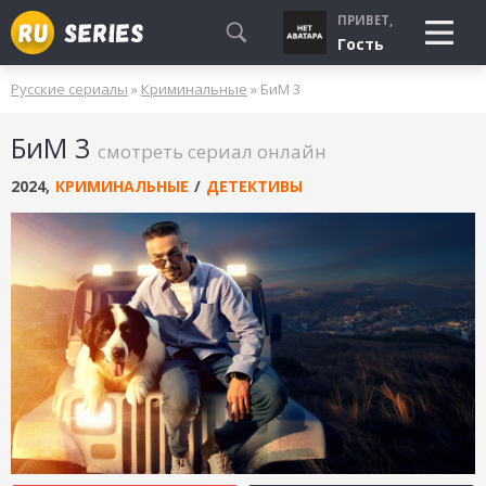
ПРИВЕТ,
Гость
Русские сериалы
»
Криминальные
» БиМ 3
СМОТРЮ
БиМ 3
БУДУ СМОТРЕТЬ
смотреть сериал онлайн
УЖЕ СМОТРЕЛ
2024
,
КРИМИНАЛЬНЫЕ
/
ДЕТЕКТИВЫ