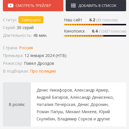
СМОТРЕТЬ ТРЕЙЛЕР
ДОБАВИТЬ В СПИСОК
Статус:
Завершен
Наш сайт
6.2
(
35
голосов)
Серий:
30 серий
Кинопоиск
6.4
(12437 голосов)
Длительность:
48 мин.
Страна:
Россия
Премьера:
12 января 2024 (НТВ)
Режиссёр:
Павел Дроздов
В подборках:
Про полицию
Денис Никифоров, Александр Армер,
Андрей Багиров, Александр Денисенко,
В ролях:
Наталия Печерская, Денис Доронин,
Роман Папуш, Михаил Михеев, Юрий
Скулябин, Владимир Сорков и другие