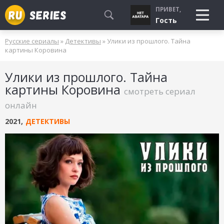
ПРИВЕТ,
Гость
Русские сериалы
»
Детективы
» Улики из прошлого. Тайна
СМОТРЮ
картины Коровина
БУДУ СМОТРЕТЬ
Улики из прошлого. Тайна
УЖЕ СМОТРЕЛ
картины Коровина
смотреть сериал
онлайн
2021
,
ДЕТЕКТИВЫ