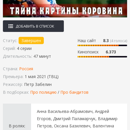
ДОБАВИТЬ В СПИСОК
Статус:
Завершен
Наш сайт
8.3
(
4
голоса)
Серий:
4 серии
Кинопоиск
6.373
Длительность:
47 минут
Страна:
Россия
Премьера:
1 мая 2021 (ТВЦ)
Режиссёр:
Петр Забелин
В подборках:
Про полицию
/
Про бандитов
Анна Васильева-Абрамович, Андрей
Егоров, Дмитрий Паламарчук, Владимир
В ролях:
Петров, Оксана Базилевич, Валентина