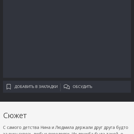
ДОБАВИТЬ В ЗАКЛАДКИ
ОБСУДИТЬ
Сюжет
С самого детства Нина и Людмила держали друг друга будто
за руку сквозь любые передряги. Их дружба была такой, о