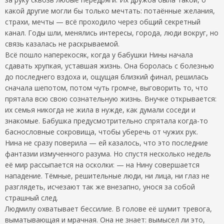
какой другие могли бы только мечтать: потаённые желания,
страхи, мечты — всё проходило через общий секретный
канал. Годы шли, менялись интересы, города, люди вокруг, но
связь казалась не раскрываемой.
Всё пошло наперекосяк, когда у бабушки Нины начала
сдавать хрупкая, уставшая жизнь. Она боролась с болезнью
до последнего вздоха и, ощущая близкий финал, решилась
сначала шепотом, потом чуть громче, выговорить то, что
прятала всю свою сознательную жизнь. Внучке открывается:
их семья никогда не жила в нужде, как думали соседи и
знакомые. Бабушка предусмотрительно спрятала когда-то
баснословные сокровища, чтобы уберечь от чужих рук.
Нина не сразу поверила — ей казалось, что это последние
фантазии измученного разума. Но спустя несколько недель
её мир рассыпается на осколки: — на Нину совершается
нападение. Тёмные, решительные люди, ни лица, ни глаз не
разглядеть, исчезают так же внезапно, унося за собой
страшный след.
Людмилу охватывает бессилие. В голове её шумит тревога,
выматывающая и мрачная. Она не знает: вымысел ли это,