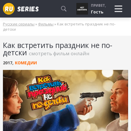
ПРИВЕТ,
Гость
Русские сериалы
»
Фильмы
» Как встретить праздник не по-
СМОТРЮ
детски
БУДУ СМОТРЕТЬ
Как встретить праздник не по-
УЖЕ СМОТРЕЛ
детски
смотреть фильм онлайн
2017
,
КОМЕДИИ