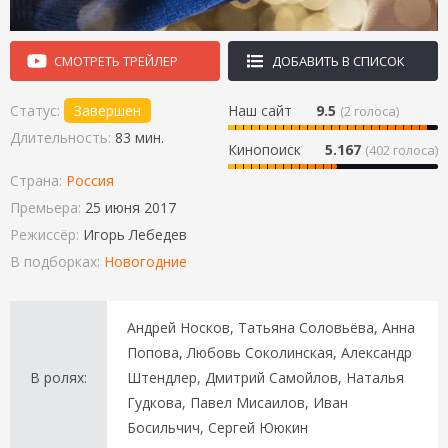
СМОТРЕТЬ ТРЕЙЛЕР
ДОБАВИТЬ В СПИСОК
Статус:
Завершен
Наш сайт
9.5
(
2
голоса)
Длительность:
83 мин.
Кинопоиск
5.167
(402 голоса)
Страна:
Россия
Премьера:
25 июня 2017
Режиссёр:
Игорь Лебедев
В подборках:
Новогодние
Андрей Носков, Татьяна Соловьёва, Анна
Попова, Любовь Соколинская, Александр
В ролях:
Штендлер, Дмитрий Самойлов, Наталья
Гудкова, Павел Мисаилов, Иван
Босильчич, Сергей Ююкин