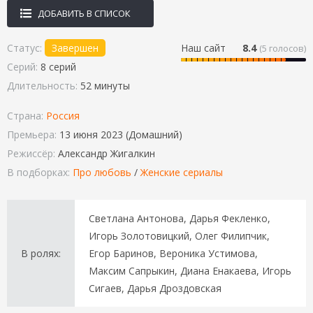
ДОБАВИТЬ В СПИСОК
Статус:
Завершен
Наш сайт
8.4
(
5
голосов)
Серий:
8 серий
Длительность:
52 минуты
Страна:
Россия
Премьера:
13 июня 2023 (Домашний)
Режиссёр:
Александр Жигалкин
В подборках:
Про любовь
/
Женские сериалы
Светлана Антонова, Дарья Фекленко,
Игорь Золотовицкий, Олег Филипчик,
В ролях:
Егор Баринов, Вероника Устимова,
Максим Сапрыкин, Диана Енакаева, Игорь
Сигаев, Дарья Дроздовская