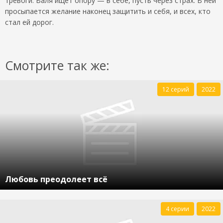
тревоги. Валя ищет опору — в себе, пусть через страх. В ней
просыпается желание наконец защитить и себя, и всех, кто
стал ей дорог.
Смотрите так же:
12 серий
2022
Любовь преодолеет всё
4 серии
2022