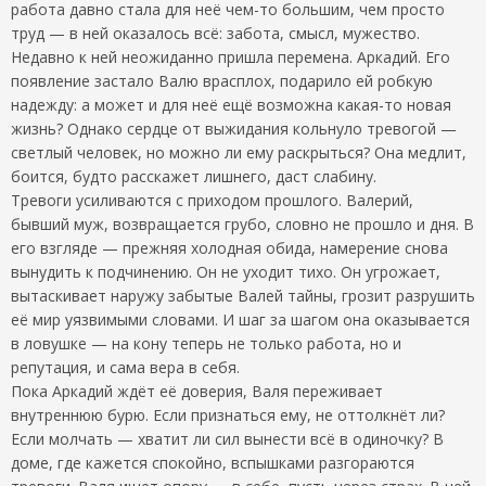
работа давно стала для неё чем-то большим, чем просто
труд — в ней оказалось всё: забота, смысл, мужество.
Недавно к ней неожиданно пришла перемена. Аркадий. Его
появление застало Валю врасплох, подарило ей робкую
надежду: а может и для неё ещё возможна какая-то новая
жизнь? Однако сердце от выжидания кольнуло тревогой —
светлый человек, но можно ли ему раскрыться? Она медлит,
боится, будто расскажет лишнего, даст слабину.
Тревоги усиливаются с приходом прошлого. Валерий,
бывший муж, возвращается грубо, словно не прошло и дня. В
его взгляде — прежняя холодная обида, намерение снова
вынудить к подчинению. Он не уходит тихо. Он угрожает,
вытаскивает наружу забытые Валей тайны, грозит разрушить
её мир уязвимыми словами. И шаг за шагом она оказывается
в ловушке — на кону теперь не только работа, но и
репутация, и сама вера в себя.
Пока Аркадий ждёт её доверия, Валя переживает
внутреннюю бурю. Если признаться ему, не оттолкнёт ли?
Если молчать — хватит ли сил вынести всё в одиночку? В
доме, где кажется спокойно, вспышками разгораются