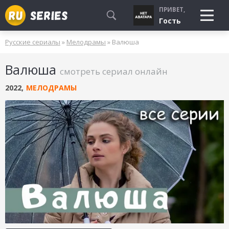
ПРИВЕТ,
Гость
Русские сериалы
»
Мелодрамы
» Валюша
СМОТРЮ
Валюша
БУДУ СМОТРЕТЬ
смотреть сериал онлайн
УЖЕ СМОТРЕЛ
2022
,
МЕЛОДРАМЫ