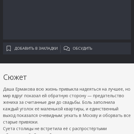
ДОБАВИТЬ В ЗАКЛАДКИ
ОБСУДИТЬ
Сюжет
Даша Ермакова всю жизнь привыкла надеяться на лучшее, но
мир вдруг показал ей обратную сторону — предательство
жениха за считанные дни до свадьбы. Боль заполнила
каждый уголок её маленькой квартиры, и единственный
выход показался очевидным: уехать в Москву и оборвать все
старые привязки.
Суета столицы не встретила её с распростёртыми