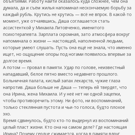
объятиями. Работу найти оказалось куда сложнее, чем она
думала, да и съём жилья напоминал нескончаемую борьбу за
каждый рубль. Крутись не крутись — всё не впрок. В какой-то
момент, уже отчаявшись, Даша соглашается стать
ассистенткой у Михаила Литовченко, именитого
психотерапевта. Зарплата скромная, зато атмосфера вокруг
напоминала о жизни — настоящей, наполненной людьми,
которые умеют слушать. Пусть она ещё не знала, что именно
ищет, но ощущение опоры под ногами появилось впервые за
долгое время.
А потом — провал в памяти. Удар по голове, неизвестный
нападавший, белое пятно вместо недавнего прошлого.
Больничная палата, кислый запах лекарств, чужие глаза
напротив. Даша больше не Даша — теперь ей твердят, что
она Ирина, жена Михаила. И у неё нет ни одной зацепки,
чтобы противоречить этому. Ни фото, ни воспоминаний,
только стеклянная пустота и чьи-то голоса, будто плохое
эхо.
Время сдвинулось, будто кто-то выдернул из воспоминаний
целый пласт жизни. Кто она на самом деле? Где настоящая
Ирина? Почему сердце сжимается, когда в памяти вдруг