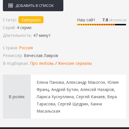
ДОБАВИТЬ В СПИСОК
Статус:
Завершен
Наш сайт
7.8
(
4
голоса)
Серий:
4 серии
Длительность:
47 минут
Страна:
Россия
Режиссёр:
Вячеслав Лавров
В подборках:
Про любовь
/
Женские сериалы
Елена Панова, Александр Макогон, Юлия
Франц, Андрей Бутин, Алексей Назаров,
В ролях:
Лариса Хуснуллина, Сергей Канаев, Вера
Тарасова, Сергей Щедрин, Ханна
Масальская