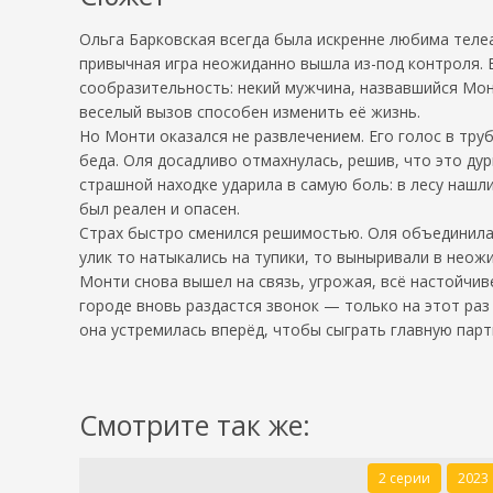
Ольга Барковская всегда была искренне любима телеа
привычная игра неожиданно вышла из-под контроля. 
сообразительность: некий мужчина, назвавшийся Монт
веселый вызов способен изменить её жизнь.
Но Монти оказался не развлечением. Его голос в тру
беда. Оля досадливо отмахнулась, решив, что это дур
страшной находке ударила в самую боль: в лесу нашл
был реален и опасен.
Страх быстро сменился решимостью. Оля объединилас
улик то натыкались на тупики, то выныривали в неожи
Монти снова вышел на связь, угрожая, всё настойчив
городе вновь раздастся звонок — только на этот раз
она устремилась вперёд, чтобы сыграть главную парт
Смотрите так же:
2 серии
2023