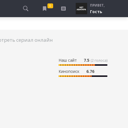
ПРИВЕТ,
0
Гость
АЛЫ
ПРО ПОГРАНИЧНИКОВ
СМОТРЮ
ТЮРЬМА, ЗОНА
БУДУ СМОТРЕТЬ
отреть сериал онлайн
СПЕЦСЛУЖБЫ
УЖЕ СМОТРЕЛ
ДЕСАНТНИКИ, ВДВ
ПРО ШКОЛУ, ПОДРОСТКОВ
Наш сайт
7.5
(
2
голоса)
ПРО БОГАТЫХ И БЕДНЫХ
Кинопоиск
6.76
ПРО СИРОТ
ЛЕЙ
ПРО СПОРТ
в