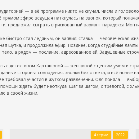
удиторией — в её программе никто не скучал, числа и головоло
В прямом эфире ведущая наткнулась на звонок, который понача
и, предложил сыграть в рискованный вариант парадокса Монти Х
бке быстро стал ледяным, он заявил: ставка — человеческая жиз
ная шутка, и продолжила эфир. Позднее, когда студийные лампы
и тело, а рядом — послание, адресованное ей. Задушевные стро
ь с детективом Карташовой — женщиной с цепким умом и стран
данные стороны: совпадения, звонки без ответа, и всё новые на
ее требовал участия в жутком развлечении. Оля поняла — выбор
 помощи ждать будет неоткуда. Шаг за шагом, с тревогой, с хл
ию в своей жизни.
4 серии
2022