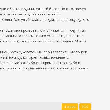
мки обретали удивительный блеск. Но в тот вечер
лу казался очередной проверкой на
олла. Оля улыбнулась, не думая ни на секунду, что
нь. Если она проиграет или откажется — случится
 погасли и осталась только усталость, новость о
чки в записке лишних сомнений не оставили: Монти
ной, чуть суховатой манерой говорить. Их поиски
мёки на игру, которая только начинается.
а не остаётся. Либо она примет вызов, либо в
ынувшими в голову школьными аксиомами и страхами,
4 серии
2022