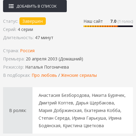
ДОБАВИТЬ В СПИСОК
Статус:
Завершен
Наш сайт
7.0
(
1
голос)
Серий:
4 серии
Длительность:
47 минут
Страна:
Россия
Премьера:
20 апреля 2003 (Домашний)
Режиссёр:
Наталья Погоничева
В подборках:
Про любовь
/
Женские сериалы
Анастасия Безбородова, Никита Бурячек,
Дмитрий Коптев, Дарья Щербакова,
В ролях:
Мария Добржинская, Екатерина Кобба,
Степан Середа, Ирина Гарькуша, Ирина
Бодянская, Кристина Цветкова