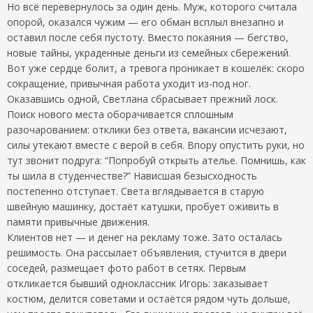
Но всё перевернулось за один день. Муж, которого считала
опорой, оказался чужим — его обман всплыл внезапно и
оставил после себя пустоту. Вместо покаяния — бегство,
новые тайны, украденные деньги из семейных сбережений.
Вот уже сердце болит, а тревога проникает в кошелёк: скоро
сокращение, привычная работа уходит из-под ног.
Оказавшись одной, Светлана сбрасывает прежний лоск.
Поиск нового места оборачивается сплошным
разочарованием: отклики без ответа, вакансии исчезают,
силы утекают вместе с верой в себя. Впору опустить руки, но
тут звонит подруга: “Попробуй открыть ателье. Помнишь, как
ты шила в студенчестве?” Нависшая безысходность
постепенно отступает. Света вглядывается в старую
швейную машинку, достаёт катушки, пробует оживить в
памяти привычные движения.
Клиентов нет — и денег на рекламу тоже. Зато осталась
решимость. Она рассылает объявления, стучится в двери
соседей, размещает фото работ в сетях. Первым
откликается бывший одноклассник Игорь: заказывает
костюм, делится советами и остаётся рядом чуть дольше,