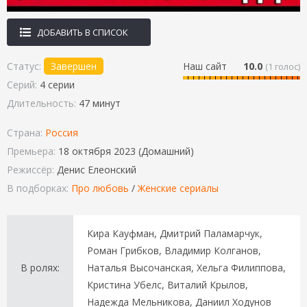
ДОБАВИТЬ В СПИСОК
Статус:
Завершен
Наш сайт
10.0
(
1
голос)
Серий:
4 серии
Длительность:
47 минут
Страна:
Россия
Премьера:
18 октября 2023 (Домашний)
Режиссёр:
Денис Елеонский
В подборках:
Про любовь
/
Женские сериалы
Кира Кауфман, Дмитрий Паламарчук,
Роман Грибков, Владимир Колганов,
В ролях:
Наталья Высочанская, Хельга Филиппова,
Кристина Убелс, Виталий Крылов,
Надежда Мельникова, Даниил Ходунов