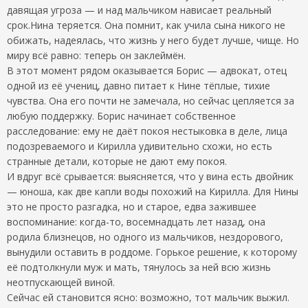
давящая угроза — и над мальчиком нависает реальный
срок.Нина теряется. Она помнит, как учила сына никого не
обижать, надеялась, что жизнь у него будет лучше, чище. Но
миру всё равно: теперь он заклеймён.
В этот момент рядом оказывается Борис — адвокат, отец
одной из её учениц, давно питает к Нине тёплые, тихие
чувства. Она его почти не замечала, но сейчас цепляется за
любую поддержку. Борис начинает собственное
расследование: ему не даёт покоя нестыковка в деле, лица
подозреваемого и Кирилла удивительно схожи, но есть
странные детали, которые не дают ему покоя.
И вдруг всё срывается: выясняется, что у вина есть двойник
— юноша, как две капли воды похожий на Кирилла. Для Нины
это не просто разгадка, но и старое, едва зажившее
воспоминание: когда-то, восемнадцать лет назад, она
родила близнецов, но одного из мальчиков, нездорового,
вынудили оставить в роддоме. Горькое решение, к которому
её подтолкнули муж и мать, тянулось за ней всю жизнь
неотпускающей виной.
Сейчас ей становится ясно: возможно, тот мальчик выжил.