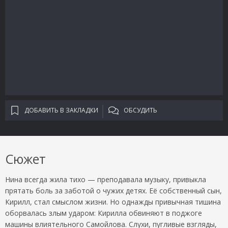
ДОБАВИТЬ В ЗАКЛАДКИ
ОБСУДИТЬ
Сюжет
Нина всегда жила тихо — преподавала музыку, привыкла
прятать боль за заботой о чужих детях. Её собственный сын,
Кирилл, стал смыслом жизни. Но однажды привычная тишина
оборвалась злым ударом: Кирилла обвиняют в поджоге
машины влиятельного Самойлова. Слухи, пугливые взгляды,