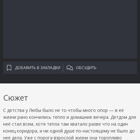
ДОБАВИТЬ В ЗАКЛАДКИ
ОБСУДИТЬ
Сюжет
С детства у Любы было не то чтобы много опор — в её
жизни рано кончились тепло и домашние вечера. Детдом для
неё стал всем, хотя тепла там хватало разве что на один
конец коридора, и ни одной душе по-настоящему не было до
неё дела. Уже с порога взрослой жизни она торопливо