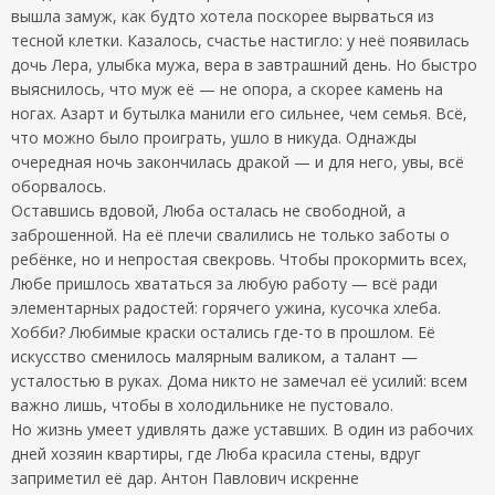
вышла замуж, как будто хотела поскорее вырваться из
тесной клетки. Казалось, счастье настигло: у неё появилась
дочь Лера, улыбка мужа, вера в завтрашний день. Но быстро
выяснилось, что муж её — не опора, а скорее камень на
ногах. Азарт и бутылка манили его сильнее, чем семья. Всё,
что можно было проиграть, ушло в никуда. Однажды
очередная ночь закончилась дракой — и для него, увы, всё
оборвалось.
Оставшись вдовой, Люба осталась не свободной, а
заброшенной. На её плечи свалились не только заботы о
ребёнке, но и непростая свекровь. Чтобы прокормить всех,
Любе пришлось хвататься за любую работу — всё ради
элементарных радостей: горячего ужина, кусочка хлеба.
Хобби? Любимые краски остались где-то в прошлом. Её
искусство сменилось малярным валиком, а талант —
усталостью в руках. Дома никто не замечал её усилий: всем
важно лишь, чтобы в холодильнике не пустовало.
Но жизнь умеет удивлять даже уставших. В один из рабочих
дней хозяин квартиры, где Люба красила стены, вдруг
заприметил её дар. Антон Павлович искренне