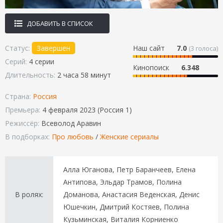
ДОБАВИТЬ В СПИСОК
Статус:
Завершен
Наш сайт
7.0
(
3
голоса)
Серий:
4 серии
Кинопоиск
6.348
Длительность:
2 часа 58 минут
Страна:
Россия
Премьера:
4 февраля 2023 (Россия 1)
Режиссёр:
Всеволод Аравин
В подборках:
Про любовь
/
Женские сериалы
Алла Юганова, Петр Баранчеев, Елена
Антипова, Эльдар Трамов, Полина
В ролях:
Доманова, Анастасия Веденская, Денис
Юшечкин, Дмитрий Костяев, Полина
Кузьминская, Виталия Корниенко