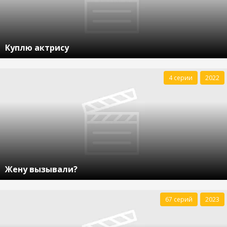
Куплю актрису
4 серии
2022
Жену вызывали?
67 серий
2023