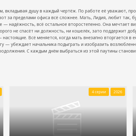
м, вкладывая душу в каждый чертёж. По работе её уважают, про
от за пределами офиса всё сложнее. Мать, Лидия, любит так, б
ое — надёжность, всё остальное второстепенно. Она мечтает в
орого не спасёт ни должность, ни кошелёк, зато поддержит добр
 настоящие. Всё меняется, когда мать внезапно вторгается в е
гу — убеждает начальника подыграть и изобразить возлюбленно
продолжения. С каждым днём выбраться из этой паутины становит
4 серии
2026