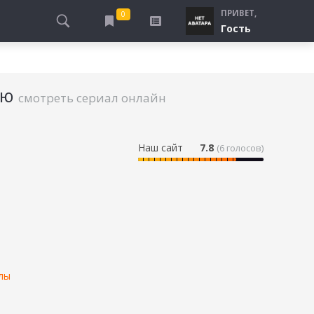
ПРИВЕТ,
0
Гость
АЛЫ
ПРО ПОГРАНИЧНИКОВ
СМОТРЮ
ТЮРЬМА, ЗОНА
ию
БУДУ СМОТРЕТЬ
смотреть сериал онлайн
СПЕЦСЛУЖБЫ
УЖЕ СМОТРЕЛ
ДЕСАНТНИКИ, ВДВ
ПРО ШКОЛУ, ПОДРОСТКОВ
Наш сайт
7.8
(
6
голосов)
ПРО БОГАТЫХ И БЕДНЫХ
ПРО СИРОТ
ЛЕЙ
ПРО СПОРТ
лы