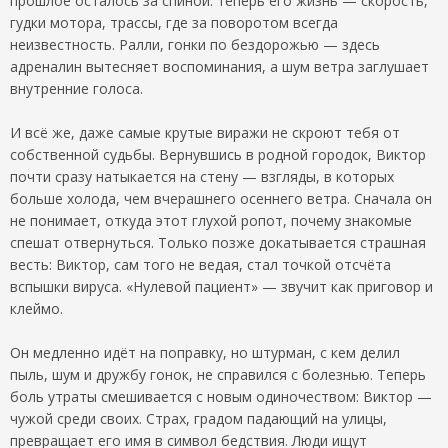
прошлое осталось за спиной: теперь его жизнь — скорость,
гудки мотора, трассы, где за поворотом всегда
неизвестность. Ралли, гонки по бездорожью — здесь
адреналин вытесняет воспоминания, а шум ветра заглушает
внутренние голоса.
И всё же, даже самые крутые виражи не скроют тебя от
собственной судьбы. Вернувшись в родной городок, Виктор
почти сразу натыкается на стену — взгляды, в которых
больше холода, чем вчерашнего осеннего ветра. Сначала он
не понимает, откуда этот глухой ропот, почему знакомые
спешат отвернуться. Только позже докатывается страшная
весть: Виктор, сам того не ведая, стал точкой отсчёта
вспышки вируса. «Нулевой пациент» — звучит как приговор и
клеймо.
Он медленно идёт на поправку, но штурман, с кем делил
пыль, шум и дружбу гонок, не справился с болезнью. Теперь
боль утраты смешивается с новым одиночеством: Виктор —
чужой среди своих. Страх, градом падающий на улицы,
превращает его имя в символ бедствия. Люди ищут