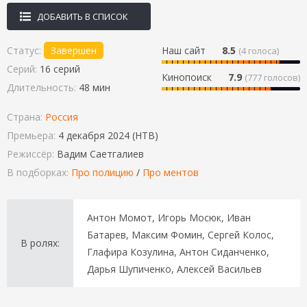
ДОБАВИТЬ В СПИСОК
Статус:
Завершен
Наш сайт
8.5
(
4
голоса)
Серий:
16 серий
Кинопоиск
7.9
(777 голосов)
Длительность:
48 мин
Страна:
Россия
Премьера:
4 декабря 2024 (НТВ)
Режиссёр:
Вадим Саетгалиев
В подборках:
Про полицию
/
Про ментов
Антон Момот, Игорь Мосюк, Иван
Батарев, Максим Фомин, Сергей Колос,
В ролях:
Глафира Козулина, Антон Сиданченко,
Дарья Шупиченко, Алексей Васильев