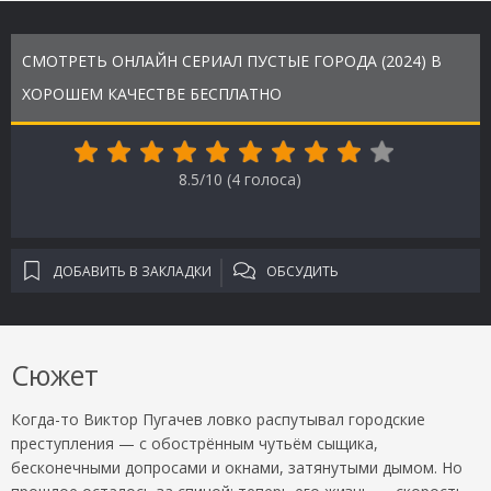
СМОТРЕТЬ ОНЛАЙН СЕРИАЛ ПУСТЫЕ ГОРОДА (2024) В
ХОРОШЕМ КАЧЕСТВЕ БЕСПЛАТНО
8.5/10 (
4
голоса)
ДОБАВИТЬ В ЗАКЛАДКИ
ОБСУДИТЬ
Сюжет
Когда-то Виктор Пугачев ловко распутывал городские
преступления — с обострённым чутьём сыщика,
бесконечными допросами и окнами, затянутыми дымом. Но