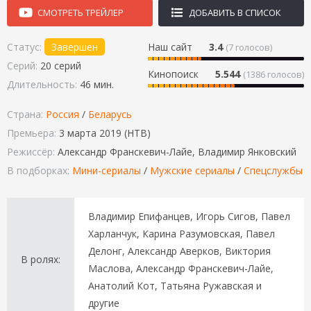
СМОТРЕТЬ ТРЕЙЛЕР
ДОБАВИТЬ В СПИСОК
Статус:
Завершен
Наш сайт
3.4
(
7
голосов)
Серий:
20 серий
Кинопоиск
5.544
(1386 голосов)
Длительность:
46 мин.
Страна:
Россия
/
Беларусь
Премьера:
3 марта 2019 (НТВ)
Режиссёр:
Александр Франскевич-Лайе, Владимир Янковский
В подборках:
Мини-сериалы
/
Мужские сериалы
/
Спецслужбы
Владимир Епифанцев, Игорь Сигов, Павел
Харланчук, Карина Разумовская, Павел
Делонг, Александр Аверков, Виктория
В ролях:
Маслова, Александр Франскевич-Лайе,
Анатолий Кот, Татьяна Ружавская и
другие