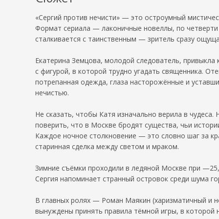
«Сергий против нечисти» — это остроумный мистичес
Формат сериала — лаконичные новеллы, по четверти 
сталкивается с таинственным — зритель сразу ощуща
Екатерина Земцова, молодой следователь, привыкла 
с фигурой, в которой трудно угадать священника. Оте
потрепанная одежда, глаза насторожённые и уставшие
нечистью.
Не сказать, чтобы Катя изначально верила в чудеса
поверить, что в Москве бродят существа, чьи истор
Каждое ночное столкновение — это словно шаг за кра
старинная сделка между светом и мраком.
Зимние съёмки проходили в ледяной Москве при —25,
Сергия напоминает странный островок среди шума го
В главных ролях — Роман Маякин (харизматичный и н
вынуждены принять правила тёмной игры, в которой на