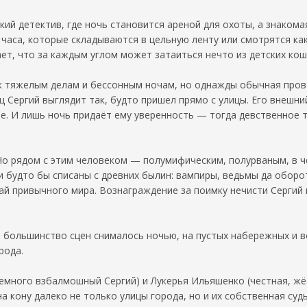
кий детектив, где ночь становится ареной для охоты, а знако
часа, которые складываются в цельную ленту или смотрятся как
ет, что за каждым углом может затаиться нечто из детских ко
к тяжелым делам и бессонным ночам, но однажды обычная пров
ц Сергий выглядит так, будто пришел прямо с улицы. Его внешн
. И лишь ночь придаёт ему уверенность — тогда девственное те
. Но рядом с этим человеком — полумифическим, полурваным, в
ии будто бы списаны с древних былин: вампиры, ведьмы да обор
й привычного мира. Вознаграждение за поимку нечисти Сергий 
 большинство сцен снималось ночью, на пустых набережных и 
рода.
емного взбалмошный Сергий) и Лукерья Ильяшенко (честная, жёс
 кону далеко не только улицы города, но и их собственная судь