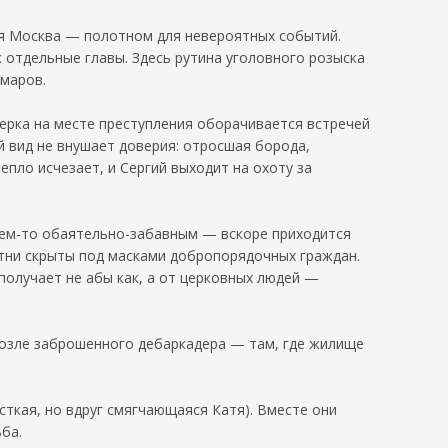
мая Москва — полотном для невероятных событий.
 отдельные главы. Здесь рутина уголовного розыска
шмаров.
ерка на месте преступления оборачивается встречей
ий вид не внушает доверия: отросшая борода,
пло исчезает, и Сергий выходит на охоту за
 чем-то обаятельно-забавным — вскоре приходится
отни скрыты под масками добропорядочных граждан.
получает не абы как, а от церковных людей —
возле заброшенного дебаркадера — там, где жилище
ткая, но вдруг смягчающаяся Катя). Вместе они
ба.