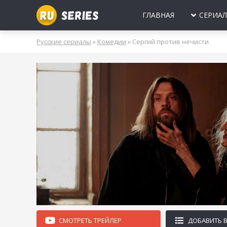
ГЛАВНАЯ
СЕРИА
МИНИ-СЕРИА
Б
Русские сериалы
»
Комедии
» Сергий против нечисти
2025
2024
2023
2022
2021
2020
ПРО ЛЮБОВЬ
Б
МОЛОДЕЖНЫ
В
РОССИЯ
УКРАИНА
БЕЛАРУСЬ
СССР
НОВОГОДНИЕ
Д
ПРО ВРАЧЕЙ
Д
ПРО ДЕРЕВН
ПРО ШПИОНО
ЛЮБОВНЫЕ И
СМОТРЕТЬ ТРЕЙЛЕР
ДОБАВИТЬ 