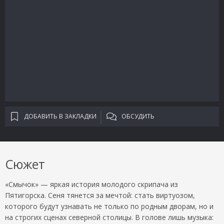
ДОБАВИТЬ В ЗАКЛАДКИ
ОБСУДИТЬ
Сюжет
«Смычок» — яркая история молодого скрипача из
Пятигорска. Сеня тянется за мечтой: стать виртуозом,
которого будут узнавать не только по родным дворам, но и
на строгих сценах северной столицы. В голове лишь музыка: