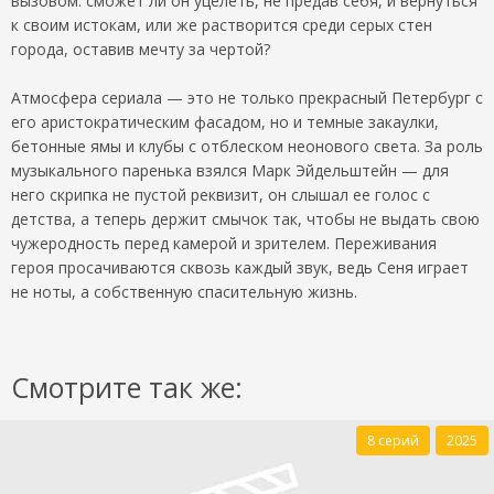
вызовом: сможет ли он уцелеть, не предав себя, и вернуться
к своим истокам, или же растворится среди серых стен
города, оставив мечту за чертой?
Атмосфера сериала — это не только прекрасный Петербург с
его аристократическим фасадом, но и темные закаулки,
бетонные ямы и клубы с отблеском неонового света. За роль
музыкального паренька взялся Марк Эйдельштейн — для
него скрипка не пустой реквизит, он слышал ее голос с
детства, а теперь держит смычок так, чтобы не выдать свою
чужеродность перед камерой и зрителем. Переживания
героя просачиваются сквозь каждый звук, ведь Сеня играет
не ноты, а собственную спасительную жизнь.
Смотрите так же:
8 серий
2025