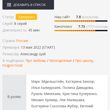
ДОБАВИТЬ В СПИСОК
Статус:
Завершен
Наш сайт
7.8
(
6
голосов)
Серий:
8 серий
Кинопоиск
7.73
(7777 голосов)
Длительность:
45 мин
Страна:
Россия
Премьера:
13 мая 2022 (START)
Режиссёр:
Александр Цой
В подборках:
Про любовь
/
Молодежные
/
Про школу,
подростков
Марк Эйдельштейн, Катерина Беккер,
Илья Халмурзаев, Полина Давыдова,
Рузиль Минекаев, Кристина Кучеренко,
В ролях:
Михаил Кремер, Лев Малишава,
Екатерина Соколова-Жубер, Евгений