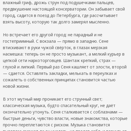
влажный гриф, дрожь струн под подушечками пальцев,
предвкушение настоящей консерватории. Он забывает свой
город, садится в поезд до Петербурга, где рассчитывает
взять высоту, которую так долго замерял мысленно.
Но встречает его другой город: не парадный и не
гостеприимный. С вокзала — прямо в западню. Сене
втискивают в руки чужой свёрток, в глазах мерзкая
насмешка: теперь он не просто музыкант, а мелкий курьер в
цепкой сети наркоторговцев. Шантаж крепкий, страх —
глухой и липкий. Первый раз Сеня кашляет от злости, второй
— сдается. Оставлять закладки, мелькать в переулках и
сожалеть о собственных принципах становится частью
новой жизни.
В этот мутный мир проникает его струнный свет;
классическая музыка, будто спасательный круг, не даёт
окончательно утонуть. Сеня сталкивается с соблазнами —
быстрые деньги, чувство власти, новые знакомства, которые
прочно переплетаются с риском. Музыка становится