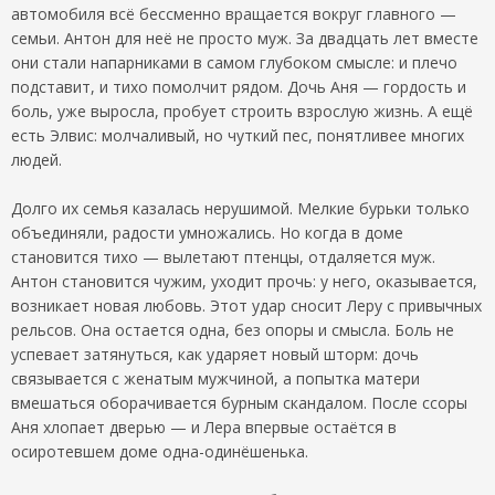
автомобиля всё бессменно вращается вокруг главного —
семьи. Антон для неё не просто муж. За двадцать лет вместе
они стали напарниками в самом глубоком смысле: и плечо
подставит, и тихо помолчит рядом. Дочь Аня — гордость и
боль, уже выросла, пробует строить взрослую жизнь. А ещё
есть Элвис: молчаливый, но чуткий пес, понятливее многих
людей.
Долго их семья казалась нерушимой. Мелкие бурьки только
объединяли, радости умножались. Но когда в доме
становится тихо — вылетают птенцы, отдаляется муж.
Антон становится чужим, уходит прочь: у него, оказывается,
возникает новая любовь. Этот удар сносит Леру с привычных
рельсов. Она остается одна, без опоры и смысла. Боль не
успевает затянуться, как ударяет новый шторм: дочь
связывается с женатым мужчиной, а попытка матери
вмешаться оборачивается бурным скандалом. После ссоры
Аня хлопает дверью — и Лера впервые остаётся в
осиротевшем доме одна-одинёшенька.