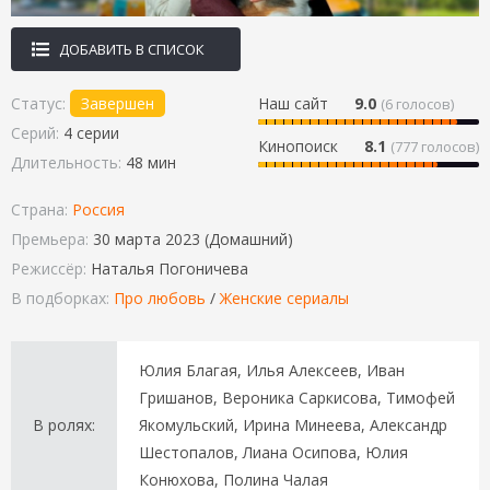
ДОБАВИТЬ В СПИСОК
Статус:
Завершен
Наш сайт
9.0
(
6
голосов)
Серий:
4 серии
Кинопоиск
8.1
(777 голосов)
Длительность:
48 мин
Страна:
Россия
Премьера:
30 марта 2023 (Домашний)
Режиссёр:
Наталья Погоничева
В подборках:
Про любовь
/
Женские сериалы
Юлия Благая, Илья Алексеев, Иван
Гришанов, Вероника Саркисова, Тимофей
В ролях:
Якомульский, Ирина Минеева, Александр
Шестопалов, Лиана Осипова, Юлия
Конюхова, Полина Чалая