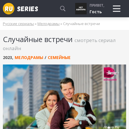
ПРИВЕТ,
Гость
Русские сериалы
»
Мелодрамы
» Случайные встречи
СМОТРЮ
Случайные встречи
БУДУ СМОТРЕТЬ
смотреть сериал
УЖЕ СМОТРЕЛ
онлайн
2023
,
МЕЛОДРАМЫ
/
СЕМЕЙНЫЕ