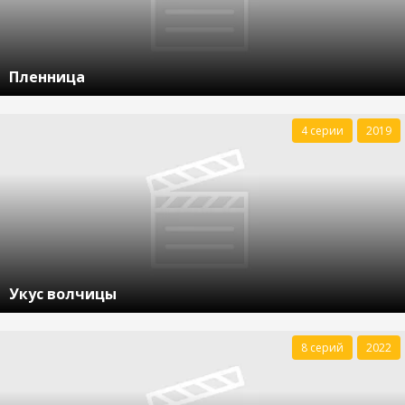
Пленница
4 серии
2019
Укус волчицы
8 серий
2022