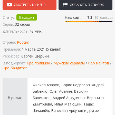
СМОТРЕТЬ ТРЕЙЛЕР
ДОБАВИТЬ В СПИСОК
Статус:
Выходит
Наш сайт
7.3
(
10
голосов)
Серий:
32 серии
Длительность:
48 мин.
Страна:
Россия
Премьера:
1 марта 2021 (5 канал)
Режиссёр:
Сергей Щербин
В подборках:
Про полицию
/
Мужские сериалы
/
Про ментов
/
Про бандитов
Филипп Азаров, Борис Бедросов, Андрей
Бабенко, Олег Абалян, Василий
В ролях:
Башмаков, Андрей Анкудинов, Вероника
Дмитриева, Илья Матюшин, Тадас
Шимилёв, Вячеслав Аркунов и другие