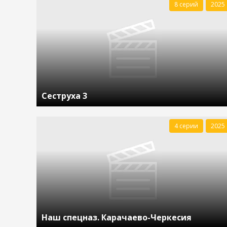
8 серий
2025
Сеструха 3
4 серии
2025
Наш спецназ. Карачаево-Черкесия