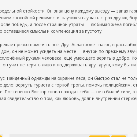
дельной стойкости. Он знал цену каждому выезду — запах гари,
ением спокойной решимости: научился слушать страх других, б
после победы, а после страшной утраты — любимая жена погибла
го оставшиеся смыслы и компенсация за пустоту.
решает резко поменять всё. Друг Аслан зовёт на юг, в расслаб
дом, он не может усидеть на месте — внутри по-прежнему звуч
 сплочённый руками человека, ещё умеющего верить в добро. Ко
: он учит не терять лицо и поддерживать друг друга, кому бы н
ус. Найденный однажды на окраине леса, он быстро стал не то
е дело: вернуть туриста с горной тропы, помочь полицейским, 
. Постепенно Виктор снова находит себя — не в былой силе, а в
ивая свидетельство о том, как любовь, долг и внутренний стерж