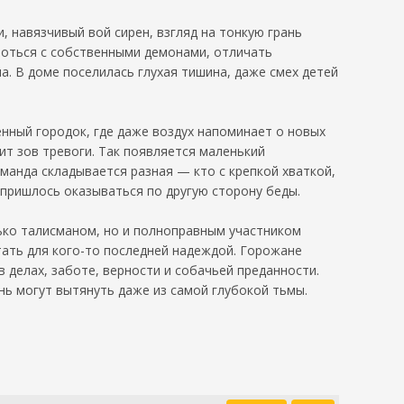
 навязчивый вой сирен, взгляд на тонкую грань
ороться с собственными демонами, отличать
. В доме поселилась глухая тишина, даже смех детей
ленный городок, где даже воздух напоминает о новых
ит зов тревоги. Так появляется маленький
манда складывается разная — кто с крепкой хваткой,
и пришлось оказываться по другую сторону беды.
лько талисманом, но и полноправным участником
стать для кого-то последней надеждой. Горожане
 делах, заботе, верности и собачьей преданности.
ень могут вытянуть даже из самой глубокой тьмы.