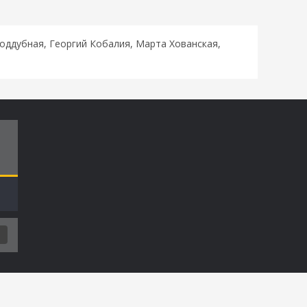
оддубная, Георгий Кобалия, Марта Хованская,
Т