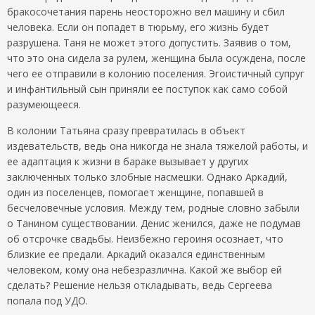
бракосочетания парень неосторожно вел машину и сбил
человека. Если он попадет в тюрьму, его жизнь будет
разрушена. Таня не может этого допустить. Заявив о том,
что это она сидела за рулем, женщина была осуждена, после
чего ее отправили в колонию поселения. Эгоистичный супруг
и инфантильный сын приняли ее поступок как само собой
разумеющееся.
В колонии Татьяна сразу превратилась в объект
издевательств, ведь она никогда не знала тяжелой работы, и
ее адаптация к жизни в бараке вызывает у других
заключенных только злобные насмешки. Однако Аркадий,
один из поселенцев, помогает женщине, попавшей в
бесчеловечные условия. Между тем, родные словно забыли
о Танином существовании. Денис женился, даже не подумав
об отсрочке свадьбы. Неизбежно героиня осознает, что
близкие ее предали. Аркадий оказался единственным
человеком, кому она небезразлична. Какой же выбор ей
сделать? Решение нельзя откладывать, ведь Сергеева
попала под УДО.