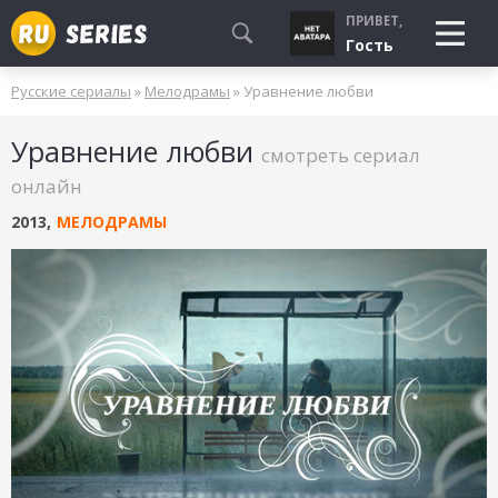
ПРИВЕТ,
Гость
Русские сериалы
»
Мелодрамы
» Уравнение любви
СМОТРЮ
Уравнение любви
БУДУ СМОТРЕТЬ
смотреть сериал
УЖЕ СМОТРЕЛ
онлайн
2013
,
МЕЛОДРАМЫ