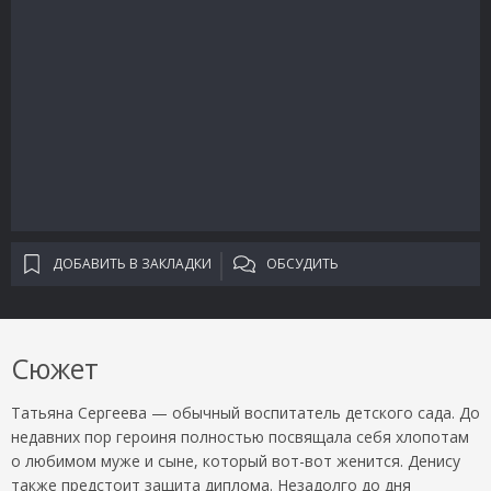
ДОБАВИТЬ В ЗАКЛАДКИ
ОБСУДИТЬ
Сюжет
Татьяна Сергеева — обычный воспитатель детского сада. До
недавних пор героиня полностью посвящала себя хлопотам
о любимом муже и сыне, который вот-вот женится. Денису
также предстоит защита диплома. Незадолго до дня