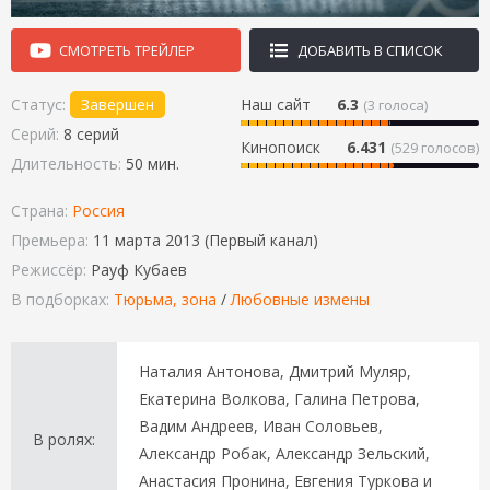
СМОТРЕТЬ ТРЕЙЛЕР
ДОБАВИТЬ В СПИСОК
Статус:
Завершен
Наш сайт
6.3
(
3
голоса)
Серий:
8 серий
Кинопоиск
6.431
(529 голосов)
Длительность:
50 мин.
Страна:
Россия
Премьера:
11 марта 2013 (Первый канал)
Режиссёр:
Рауф Кубаев
В подборках:
Тюрьма, зона
/
Любовные измены
Наталия Антонова, Дмитрий Муляр,
Екатерина Волкова, Галина Петрова,
Вадим Андреев, Иван Соловьев,
В ролях:
Александр Робак, Александр Зельский,
Анастасия Пронина, Евгения Туркова и